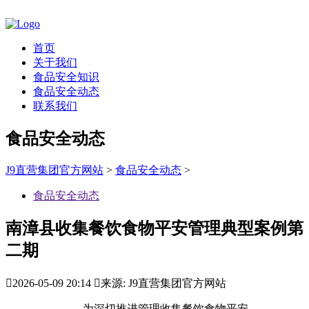
首页
关于我们
食品安全知识
食品安全动态
联系我们
食品安全动态
J9直营集团官方网站
>
食品安全动态
>
食品安全动态
南漳县收集餐饮食物平安管理典型案例第
二期

2026-05-09 20:14

来源: J9直营集团官方网站
为深切推进管理收集餐饮食物平安