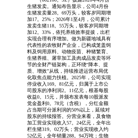
生猪发卖。通知布告显示，公司4月份
生猪发卖量28。69万头，较客岁同期增
加17。25%；2026年1至4月，公司累计
发卖生猪118。55万头，较客岁同期增
加12。33%，依托养殖效率提拔，出栏
实现合理有序增加。做为新疆地域具有
代表性的农牧财产企业，已构成笼盖饲
料及饲用原料、动物疫苗、种猪繁育、
生猪养殖、屠宰加工及肉成品发卖等环
节的全财产链架构，正环绕“降本、提
质、增效”从线，持续推进运营布局优
化取焦点能力扶植。2025年，公司实现
停业收入169。81亿元，归属于上市公
司股东的净利润2。11亿元，根基每股
收益0。15元，并颁布发表每10股派发
觉金盈利0。78元（含税），分红金额
占当期可分派利润的50%以上，延续对
股东的持续报答。分营业来看，及食物
加工营业实现收入57。24亿元，全年出
栏生猪319。02万头；营业实现收入约
52亿元，全年销量288。94万吨；生物