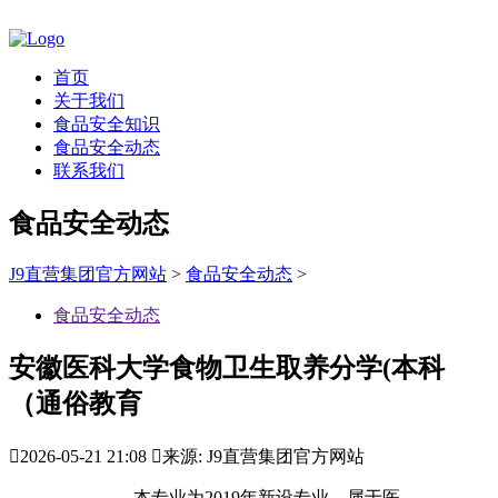
首页
关于我们
食品安全知识
食品安全动态
联系我们
食品安全动态
J9直营集团官方网站
>
食品安全动态
>
食品安全动态
安徽医科大学食物卫生取养分学(本科
（通俗教育

2026-05-21 21:08

来源: J9直营集团官方网站
本专业为2019年新设专业，属于医