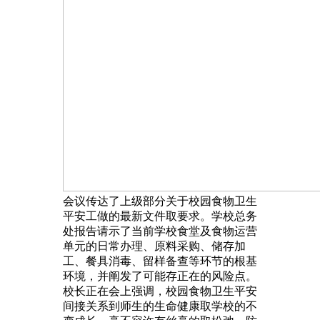
会议传达了上级部分关于校园食物卫生
平安工做的最新文件取要求。学校总务
处报告请示了当前学校食堂及食物运营
单元的日常办理、原料采购、储存加
工、餐具消毒、留样备查等环节的根基
环境，并阐发了可能存正在的风险点。
校长正在会上强调，校园食物卫生平安
间接关系到师生的生命健康取学校的不