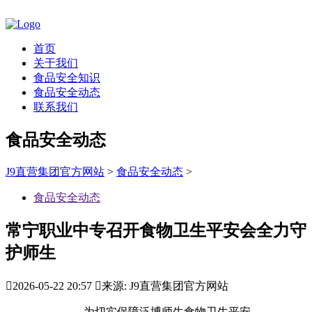
首页
关于我们
食品安全知识
食品安全动态
联系我们
食品安全动态
J9直营集团官方网站
>
食品安全动态
>
食品安全动态
常宁职业中专召开食物卫生平安会全力守
护师生

2026-05-22 20:57

来源: J9直营集团官方网站
为切实保障泛博师生食物卫生平安