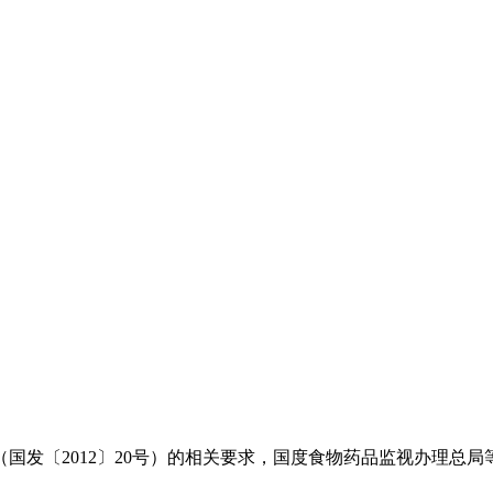
2012〕20号）的相关要求，国度食物药品监视办理总局等1