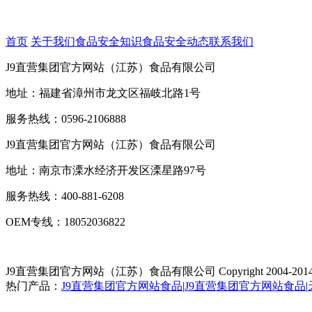
首页
关于我们
食品安全知识
食品安全动态
联系我们
J9直营集团官方网站（江苏）食品有限公司
地址：福建省漳州市龙文区福岐北路1号
服务热线：0596-2106888
J9直营集团官方网站（江苏）食品有限公司
地址：南京市溧水经济开发区溧星路97号
服务热线：400-881-6208
OEM专线：18052036822
J9直营集团官方网站（江苏）食品有限公司
Copyright 2004-2014
热门产品：
J9直营集团官方网站食品
|
J9直营集团官方网站食品
|