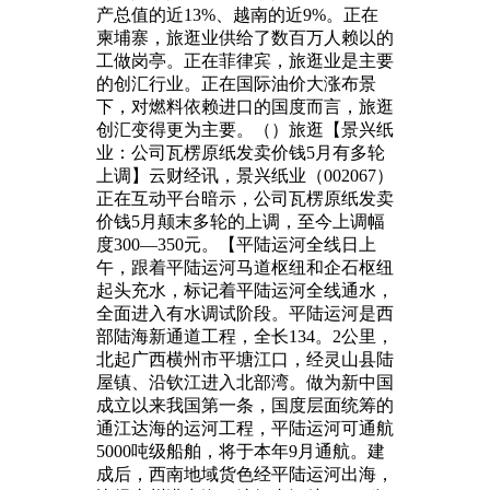
产总值的近13%、越南的近9%。正在
柬埔寨，旅逛业供给了数百万人赖以的
工做岗亭。正在菲律宾，旅逛业是主要
的创汇行业。正在国际油价大涨布景
下，对燃料依赖进口的国度而言，旅逛
创汇变得更为主要。（）旅逛【景兴纸
业：公司瓦楞原纸发卖价钱5月有多轮
上调】云财经讯，景兴纸业（002067）
正在互动平台暗示，公司瓦楞原纸发卖
价钱5月颠末多轮的上调，至今上调幅
度300—350元。【平陆运河全线日上
午，跟着平陆运河马道枢纽和企石枢纽
起头充水，标记着平陆运河全线通水，
全面进入有水调试阶段。平陆运河是西
部陆海新通道工程，全长134。2公里，
北起广西横州市平塘江口，经灵山县陆
屋镇、沿钦江进入北部湾。做为新中国
成立以来我国第一条，国度层面统筹的
通江达海的运河工程，平陆运河可通航
5000吨级船舶，将于本年9月通航。建
成后，西南地域货色经平陆运河出海，