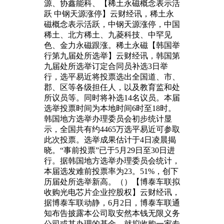
源、协鑫能科、【稀土永磁概念表示活
跃 中钢天源涨停】云财经讯，稀土永
磁概念表示活跃，中钢天源涨停，中国
稀土、北方稀土、九菱科技、中罕见
色、金力永磁跟涨。稀土永磁【韩国举
行第九届处所选举】云财经讯，韩国第
九届处所选举订定合同员补选3日举
行，选平易近将投票选出全国道、市、
郡、区等各级担任人，以及教育监和处
所议员等。同时将补选14名议员。本届
选举投票时间为本地时间6时至18时。
韩国地方选举办理委员会初步统计显
示，全国共有约4465万选平易近可参取
此次投票。选举成果估计于4日凌晨揭
晓。“事前投票”已于5月29日至30日进
行。据韩国地方选举办理委员会统计，
本届选发难前投票率为23。51%，创下
历届处所选举新高。（）【博泰车联拟
收购光电芯片企业控股权】云财经讯，
据博泰车联动静，6月2日，博泰车联通
知布告披露本公司取安然本钱无限义务
公司或其办理的基金，就拟收购一家专