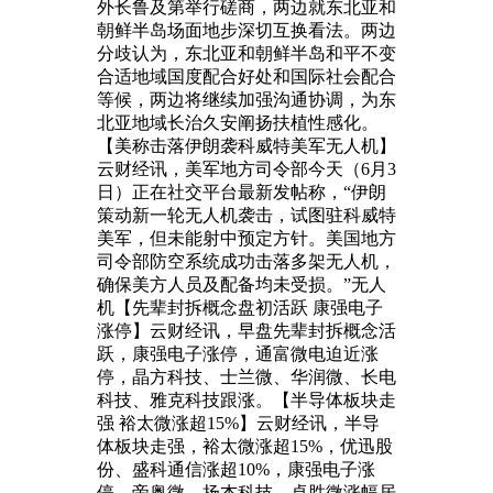
外长鲁及第举行磋商，两边就东北亚和
朝鲜半岛场面地步深切互换看法。两边
分歧认为，东北亚和朝鲜半岛和平不变
合适地域国度配合好处和国际社会配合
等候，两边将继续加强沟通协调，为东
北亚地域长治久安阐扬扶植性感化。
【美称击落伊朗袭科威特美军无人机】
云财经讯，美军地方司令部今天（6月3
日）正在社交平台最新发帖称，“伊朗
策动新一轮无人机袭击，试图驻科威特
美军，但未能射中预定方针。美国地方
司令部防空系统成功击落多架无人机，
确保美方人员及配备均未受损。”无人
机【先辈封拆概念盘初活跃 康强电子
涨停】云财经讯，早盘先辈封拆概念活
跃，康强电子涨停，通富微电迫近涨
停，晶方科技、士兰微、华润微、长电
科技、雅克科技跟涨。【半导体板块走
强 裕太微涨超15%】云财经讯，半导
体板块走强，裕太微涨超15%，优迅股
份、盛科通信涨超10%，康强电子涨
停，帝奥微、扬杰科技、卓胜微涨幅居