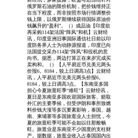
俄罗斯石油的限价机制，把价钱维持正
在当下程度，而非按照市场行情调整价
钱上限，以俄罗斯继续获得国际原油价
钱飙升的“盈利”。（）成品油【印度欲
再采购114架法国“阵风”和机】云财经
讯，印度亚洲旧事国际通信社日前以印
度防务界人士为动静源报道，印度已向
法国提交采办114架“阵风”和役机的意
向书。据悉，两边打算正在来岁完成买
卖构和。（）【人平易近币兑美元两头
价报6。8184，较上日调高3点】云财经
讯，人平易近币兑美元两头价报6。
8184，较上日调高3点。【东南亚多国
担心今夏旅逛旺季“难旺”】云财经讯，
夏日是东南亚多国欢迎国际旅客、赔取
外汇的主要季候，但受伊朗和事所致燃
料价钱大涨等多沉要素影响，泰国、越
南、柬埔寨等多国旅逛业人士担忧，今
夏的旅逛旺季可能不会如以往那般畅
旺。旅逛业是东南亚不少国度的支柱财
产。据数据，旅逛业收入占泰国国内出