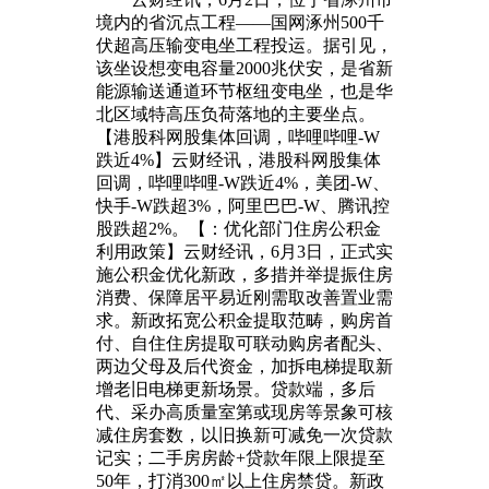
境内的省沉点工程——国网涿州500千
伏超高压输变电坐工程投运。据引见，
该坐设想变电容量2000兆伏安，是省新
能源输送通道环节枢纽变电坐，也是华
北区域特高压负荷落地的主要坐点。
【港股科网股集体回调，哔哩哔哩-W
跌近4%】云财经讯，港股科网股集体
回调，哔哩哔哩-W跌近4%，美团-W、
快手-W跌超3%，阿里巴巴-W、腾讯控
股跌超2%。【：优化部门住房公积金
利用政策】云财经讯，6月3日，正式实
施公积金优化新政，多措并举提振住房
消费、保障居平易近刚需取改善置业需
求。新政拓宽公积金提取范畴，购房首
付、自住住房提取可联动购房者配头、
两边父母及后代资金，加拆电梯提取新
增老旧电梯更新场景。贷款端，多后
代、采办高质量室第或现房等景象可核
减住房套数，以旧换新可减免一次贷款
记实；二手房房龄+贷款年限上限提至
50年，打消300㎡以上住房禁贷。新政