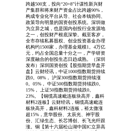
跨越500支，投向“20+8”计谋性新兴财
产集群和将来财产资金占比跨越90%，
构成专业化平台从导、社会本钱协同、
政策导向明显的国资创投系统。深圳做
为立异之城，也是国内创投行业发源地
之一，创投财产根底深挚。截至客岁，
全市存续私募股权、创业投资基金办理
机构约1500家，办理基金规模1。4万亿
元，约占全国总量十分之一，产学研资
深度融合的创投生态日趋成熟。（深圳
发布）深圳国资创投【股指期货早盘开
盘】云财经讯，中证1000指数期货持续
跌0。08%， 沪深300指数期货持续涨
0。05%， 中证500指数期货持续跌0。
15%， 上证50指数期货持续跌0。
23%。【铜缆高速毗连板块高开，鑫科
材料2连板】云财经讯，铜缆高速毗连
板块高开，鑫科材料2连板，裕太微涨
超15%，意华股份、太辰光、神宇股
份、汇绿生态、长芯博创、长飞光纤跟
涨。铜【第十六届松山湖中国IC立异高