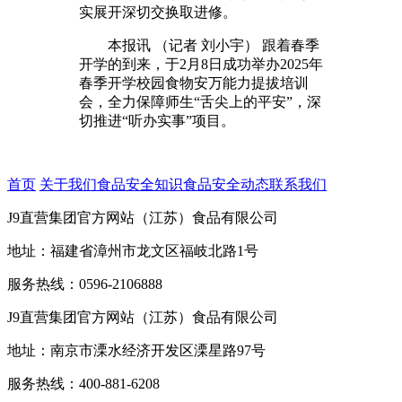
实展开深切交换取进修。
本报讯 （记者 刘小宇） 跟着春季
开学的到来，于2月8日成功举办2025年
春季开学校园食物安万能力提拔培训
会，全力保障师生“舌尖上的平安”，深
切推进“听办实事”项目。
首页
关于我们
食品安全知识
食品安全动态
联系我们
J9直营集团官方网站（江苏）食品有限公司
地址：福建省漳州市龙文区福岐北路1号
服务热线：0596-2106888
J9直营集团官方网站（江苏）食品有限公司
地址：南京市溧水经济开发区溧星路97号
服务热线：400-881-6208