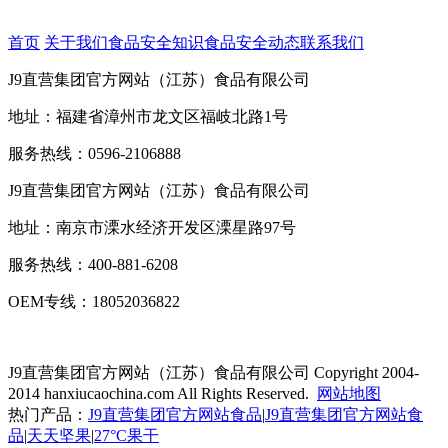
首页
关于我们
食品安全知识
食品安全动态
联系我们
J9直营集团官方网站（江苏）食品有限公司
地址：福建省漳州市龙文区福岐北路1号
服务热线：0596-2106888
J9直营集团官方网站（江苏）食品有限公司
地址：南京市溧水经济开发区溧星路97号
服务热线：400-881-6208
OEM专线：18052036822
J9直营集团官方网站（江苏）食品有限公司
Copyright 2004-
2014 hanxiucaochina.com All Rights Reserved.
网站地图
热门产品：
J9直营集团官方网站食品
|
J9直营集团官方网站食
品
|
天天坚果
|
27°C果干