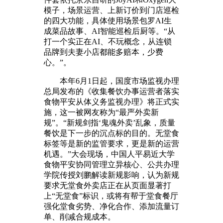
模子，场景运营、上新订价到门店巡检
的四大功能，具体使用场景包罗AI生
成菜品故事、AI智能巡检后厨等。“从
打一个实正在AI、不玩概念，从连锁
品牌到夫妻小店都能多赔本，少费
心。”。
本年6月1日起，国度市场监视办理
总局发布的《收集餐饮办事运营者落实
食物平安从体义务监视办理》将正式实
施，这一被网友称为“最严外卖新
规”。“新规剑指‘鬼魂外卖’乱象，质量
餐饮是下一步的沉点标的目的。无堂食
标签等是新的监管要求，更是新的运营
机遇。”大会现场，中国人平易近大学
食物平安协同管理立异核心、公共办理
学院传授刘鹏解读新规影响，认为新规
要求无堂食外卖店正在从页面显著打
上“无堂食”标识，或将有帮于堂食餐厅
强化堂食劣势、净化合作、添加流量订
单、削减合规成本。