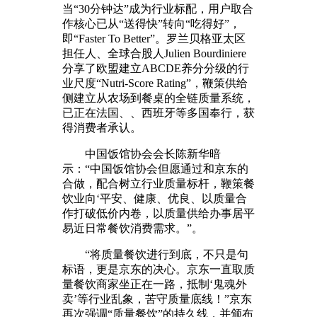
当“30分钟达”成为行业标配，用户取合
作核心已从“送得快”转向“吃得好”，
即“Faster To Better”。罗兰贝格亚太区
担任人、全球合股人Julien Bourdiniere
分享了欧盟建立ABCDE养分分级的行
业尺度“Nutri-Score Rating”，鞭策供给
侧建立从农场到餐桌的全链质量系统，
已正在法国、、西班牙等多国奉行，获
得消费者承认。
中国饭馆协会会长陈新华暗
示：“中国饭馆协会但愿通过和京东的
合做，配合树立行业质量标杆，鞭策餐
饮业向‘平安、健康、优良、以质量合
作打破低价内卷，以质量供给办事居平
易近日常餐饮消费需求。”。
“将质量餐饮进行到底，不只是句
标语，更是京东的决心。京东一直取质
量餐饮商家坐正在一路，抵制‘鬼魂外
卖’等行业乱象，苦守质量底线！”京东
再次强调“质量餐饮”的持久线，并颁布