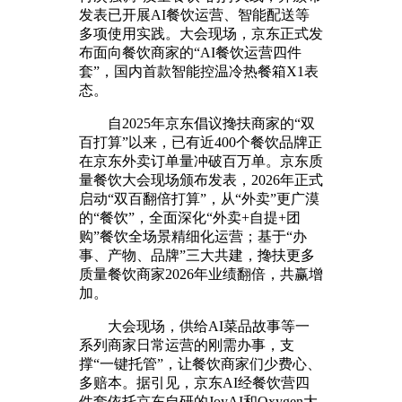
发表已开展AI餐饮运营、智能配送等
多项使用实践。大会现场，京东正式发
布面向餐饮商家的“AI餐饮运营四件
套”，国内首款智能控温冷热餐箱X1表
态。
自2025年京东倡议搀扶商家的“双
百打算”以来，已有近400个餐饮品牌正
在京东外卖订单量冲破百万单。京东质
量餐饮大会现场颁布发表，2026年正式
启动“双百翻倍打算”，从“外卖”更广漠
的“餐饮”，全面深化“外卖+自提+团
购”餐饮全场景精细化运营；基于“办
事、产物、品牌”三大共建，搀扶更多
质量餐饮商家2026年业绩翻倍，共赢增
加。
大会现场，供给AI菜品故事等一
系列商家日常运营的刚需办事，支
撑“一键托管”，让餐饮商家们少费心、
多赔本。据引见，京东AI经餐饮营四
件套依托京东自研的JoyAI和Oxygen大