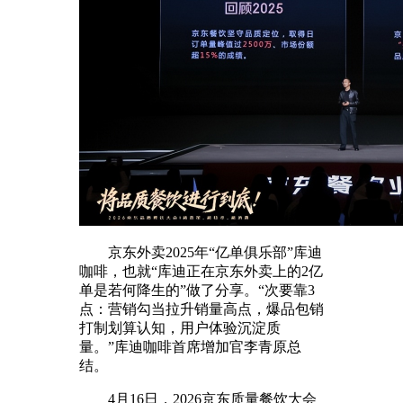
京东外卖2025年“亿单俱乐部”库迪
咖啡，也就“库迪正在京东外卖上的2亿
单是若何降生的”做了分享。“次要靠3
点：营销勾当拉升销量高点，爆品包销
打制划算认知，用户体验沉淀质
量。”库迪咖啡首席增加官李青原总
结。
4月16日，2026京东质量餐饮大会