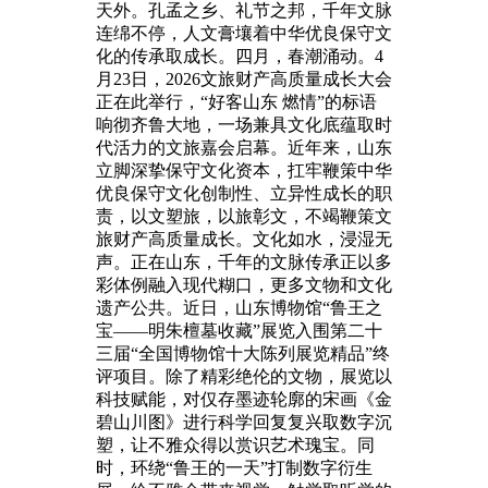
天外。孔孟之乡、礼节之邦，千年文脉
连绵不停，人文膏壤着中华优良保守文
化的传承取成长。四月，春潮涌动。4
月23日，2026文旅财产高质量成长大会
正在此举行，“好客山东 燃情”的标语
响彻齐鲁大地，一场兼具文化底蕴取时
代活力的文旅嘉会启幕。近年来，山东
立脚深挚保守文化资本，扛牢鞭策中华
优良保守文化创制性、立异性成长的职
责，以文塑旅，以旅彰文，不竭鞭策文
旅财产高质量成长。文化如水，浸湿无
声。正在山东，千年的文脉传承正以多
彩体例融入现代糊口，更多文物和文化
遗产公共。近日，山东博物馆“鲁王之
宝——明朱檀墓收藏”展览入围第二十
三届“全国博物馆十大陈列展览精品”终
评项目。除了精彩绝伦的文物，展览以
科技赋能，对仅存墨迹轮廓的宋画《金
碧山川图》进行科学回复复兴取数字沉
塑，让不雅众得以赏识艺术瑰宝。同
时，环绕“鲁王的一天”打制数字衍生