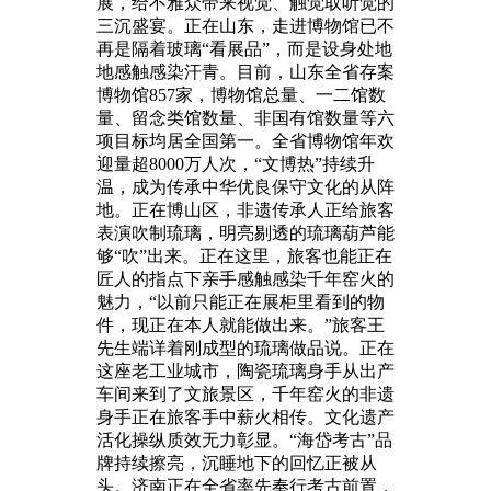
展，给不雅众带来视觉、触觉取听觉的
三沉盛宴。正在山东，走进博物馆已不
再是隔着玻璃“看展品”，而是设身处地
地感触感染汗青。目前，山东全省存案
博物馆857家，博物馆总量、一二馆数
量、留念类馆数量、非国有馆数量等六
项目标均居全国第一。全省博物馆年欢
迎量超8000万人次，“文博热”持续升
温，成为传承中华优良保守文化的从阵
地。正在博山区，非遗传承人正给旅客
表演吹制琉璃，明亮剔透的琉璃葫芦能
够“吹”出来。正在这里，旅客也能正在
匠人的指点下亲手感触感染千年窑火的
魅力，“以前只能正在展柜里看到的物
件，现正在本人就能做出来。”旅客王
先生端详着刚成型的琉璃做品说。正在
这座老工业城市，陶瓷琉璃身手从出产
车间来到了文旅景区，千年窑火的非遗
身手正在旅客手中薪火相传。文化遗产
活化操纵质效无力彰显。“海岱考古”品
牌持续擦亮，沉睡地下的回忆正被从
头。济南正在全省率先奉行考古前置，