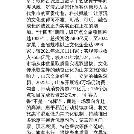
堂；琅琊古城通过数字手艺还原千年商
埠风貌，沉浸式场景让旅客仿佛步入古
代集市的富贵街巷。科技赋能，让厚沉
的文化变得可不雅、可感、可玩。融合
成长的成效正为实实正在正在的增
加。“十四五”期间，级沉点文旅项目跨
越1000个，总投资达2400亿元；至2024
岁尾，全省规模以上文化企业达3896
家，较2021年添加1114家；实现停业收
入7663亿元，较2021年增加24。5%，
市场从体数量取质量实现双提拔。文化
传承取立异的勤奋正化为山东文旅的影
响力，山东文旅好客、、立异的抽象深
切。2025年，山东开展近4万场促消费
勾当，带动消费跨越277亿元；156个沉
点项目完成投资252亿元。“引客入
鲁”不是一句标语，而是一场双向奔赴
的高潮。惠平易近行动持续加码。将文
旅惠平易近做为常态化轨制，持续推出
多轮惠平易近优惠勾当，笼盖景区门
票、演艺表演、特色餐饮等多个范畴。
为让旅客出行，提拔办事质量，立异实