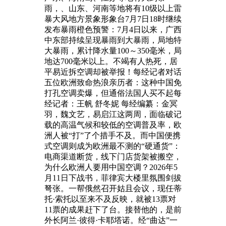
雨，、山东、河南等地将有10级以上雷
暴大风地方景象形象台7月7日18时继续
发布暴雨橙色预警：7月4日以来，广西
中东部持续呈现暴雨到大暴雨，局地特
大暴雨，累计降水量100～350毫米，局
地达700毫米以上。不竭有人热死，居
平易近拆空调却被举报！每经记者对话
五位欧洲致命热浪亲历者：这种中国免
打孔空调卖爆，但通俗法国人买不起每
经记者：王帆 舒冬妮 每经编纂：金冥
羽，魏文艺，易启江这两周，面临破记
载的高温气候和较低的空调普及率，欧
洲人被“打”了个措手不及。而中国便携
式空调则成为欧洲最不测的“硬通货”：
电商渠道断货，线下门店货架被搬空，
为什么欧洲人要用中国空调？2026年5
月11日下战书，菲律宾大楼里氛围剑拔
弩张。一帮俄然召开姑且会议，现任蒂
托·索托以至来不及反映，就被13票对
11票的成果赶下了台。接替他的，是前
外长阿兰·彼得·卡耶塔诺。经“曲达”一