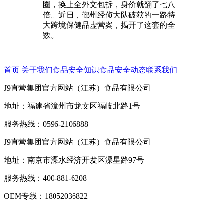
圈，换上全外文包拆，身价就翻了七八
倍。近日，鄞州经侦大队破获的一路特
大跨境保健品虚营案，揭开了这套的全
数。
首页
关于我们
食品安全知识
食品安全动态
联系我们
J9直营集团官方网站（江苏）食品有限公司
地址：福建省漳州市龙文区福岐北路1号
服务热线：0596-2106888
J9直营集团官方网站（江苏）食品有限公司
地址：南京市溧水经济开发区溧星路97号
服务热线：400-881-6208
OEM专线：18052036822