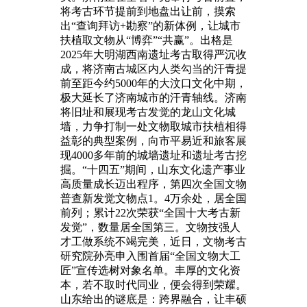
将考古环节提前到地盘出让前，摸索
出“查询拜访+勘察”的新体例，让城市
扶植取文物从“博弈”“共赢”。出格是
2025年大明湖西南遗址考古取得严沉收
成，将济南古城区内人类勾当的汗青提
前至距今约5000年的大汶口文化中期，
极大延长了济南城市的汗青轴线。济南
将旧址和展现考古发觉的龙山文化城
墙，力争打制一处文物取城市扶植相得
益彰的典型案例，向市平易近和旅客展
现4000多年前的城墙遗址和遗址考古挖
掘。“十四五”期间，山东文化遗产事业
高质量成长迈出程序，第四次全国文物
普查新发觉文物点1。4万余处，居全国
前列；累计22次荣获“全国十大考古新
发觉”，数量居全国第三。文物技强人
才工做系统不竭完美，近日，文物考古
研究院孙亮申入围首届“全国文物大工
匠”宣传选树对象名单。丰厚的文化资
本，若不取时代同业，便会得到荣耀。
山东给出的谜底是：跨界融合，让丰硕