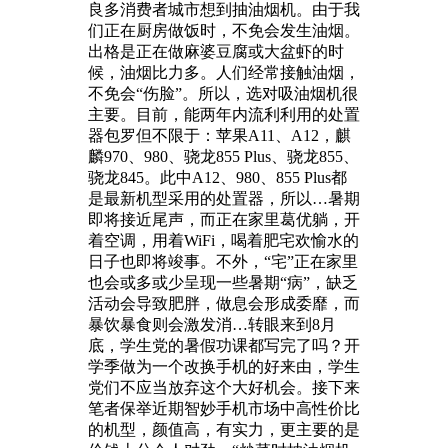
良多消费者城市想到抽油烟机。由于我
们正在厨房做饭时，不免会发生油烟。
出格是正在做麻婆豆腐或大盆虾的时
候，油烟比力多。人们经常接触油烟，
不免会“伤脸”。所以，选对吸油烟机很
主要。目前，能两年内流利利用的处置
器包罗但不限于：苹果A11、A12，麒
麟970、980、骁龙855 Plus、骁龙855、
骁龙845。此中A12、980、855 Plus都
是最新机型采用的处置器，所以…暑期
即将接近尾声，而正在家里葛优躺，开
着空调，用着WiFi，喝着肥宅欢愉水的
日子也即将竣事。不外，“宅”正在家里
也会或多或少呈现一些暑期“病”，缺乏
活动会导致肥胖，做息会形成委靡，而
暴饮暴食则会激发消…转眼来到8月
底，学生党的暑假功课都写完了吗？开
学季做为一个改换手机的好来由，学生
党们不应当放弃这个大好机会。接下来
笔者保举近期智妙手机市场中高性价比
的机型，颜值高，有实力，更主要的是