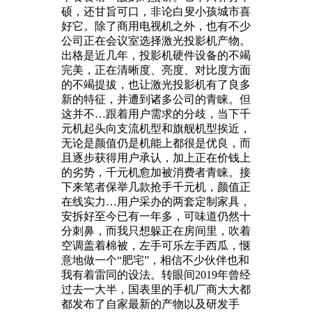
硕，还甘旨可口，非论白叟小孩城市喜
好它。除了商用电视机之外，也有不少
公司正在会议室选择激光投影机产物。
出格是近几年，投影机硬件设备的不竭
完美，正在清晰度、亮度、对比度方面
的不竭提拔，也让激光投影机有了良多
新的特征，并遭到诸多公司的青睐。但
这并不…跟着用户需求的分歧，当下千
元机起头向支流机型和旗舰机型挨近，
无论是颜值仍是机能上都很是优良，而
且逐步获得用户承认，加上正在价钱上
的劣势，千元机愈加被消费者青睐。接
下来笔者保举几款抢手千元机，颜值正
在线实力…用户采办的两套定制家具，
安拆好至今已有一年多，可味道仍然十
分刺鼻，而我只想躲正在房间里，吹着
空调盖着棉被，左手可乐左手西瓜，惬
意地做一个“肥宅”，相信不少伙伴也和
我有着雷同的设法。转眼间2019年曾经
过去一大半，国表里的手机厂商大大都
都发布了自家最新的产物以及研发手