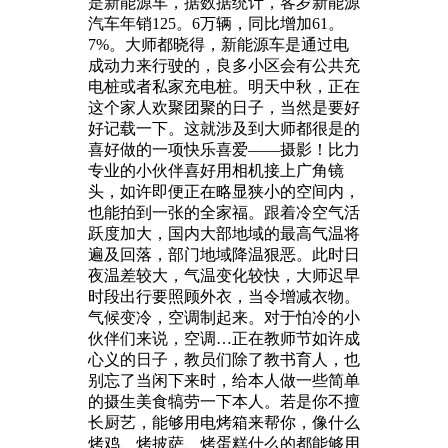
是新能源车，据数据统计，客岁新能源
汽车年销125。6万辆，同比增加61。
7%。大师都晓得，新能源车是通过电
成动力来行驶的，良多小区会有公共充
电桩或者私家充电桩。明天中秋，正在
这个家人欢聚团聚的日子，当然是要好
好记载一下。这就涉及到大师都很是的
喜好做的一项快乐喜爱——摄影！比力
专业的小伙伴喜好用相机接上广角镜
头，如许即便正在略显狭小的空间内，
也能拍到一张的全家福。跟着冷空气活
跃度加大，国内大部地域的最高气温将
遍及回落，部门地域降温狠恶。此时日
夜温差较大，气温变化较快，大师迟早
时段出行要照顾外衣，当令增减衣物。
气候变冷，空调制起来。对于怕冷的小
伙伴们来说，空调…正在教师节如许成
心义的日子，教员们除了教书育人，也
别忘了当闲下来时，给本人做一些简单
的摄生美食犒劳一下本人。若是你不擅
长厨艺，能够用电烤箱来帮你，像什么
烤鸡、烤披萨、烤蛋糕什么的都能够用