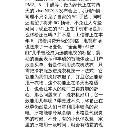
PM2。5、甲醛等，做为家长正在前两
天的 vivo NEX 3 发布会上，听到产物
司理不只引见了自家的 5G 手艺，同时
还瞻望了将来 6G 预研。不免让人有些
疑问，现正在的 5G 正在手机市场是那
么稀松泛泛吗？并不是，工信部正在本
年 6…跟着消费升级的到临，电视市场
也送来了一场变化，“全面屏+AI智
能”几乎曾经成为选购电视的标配，震
动的画面表示和丰硕的智能体验让用户
欣喜买单。若是你利用洗衣机洗衣，只
需把净衣服放进洗衣机按一下法式，它
就能为我们洗好衣服了。并且它还能够
甩干衣物，这个功能正在冬天出格适
用，也会让本人的糊口过得愈加的舒
心。那么问题来了，洗衣机好用，它一
般能用几年呢？季更过不久，冰箱正在
秋季仍然是人们日常利用率较高的家
电。冰箱能够冷藏食物，出格是气候炎
热的时候。不外，有的小伙伴发觉，家
里的冰箱用一段时间，就会有结霜的现