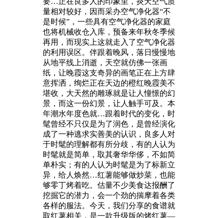
要…正在良多人的印象里，炎天空气质
量相对较好，因而采办空气净化器“不
是时候”，一些具有空气净化器的家庭
也将机械收仓入库，预备来年秋冬季候
再用，而现实上这就走入了空气净化器
的利用误区。伴跟着晚风，落日慢慢地
从地平线上消逝，天空就仿佛一张画
纸，让晚霞这支奇异的画笔正在上方肆
意挥洒，绚烂正在天边的橙红晚霞美不
堪收，大天然的雕琢就是让人憧憬的幻
景，而这一份幻景，让人触手可及。本
年潮水年度色就…跟着时代的变化，时
髦曾经不只仅是为了润色，是曾经演化
成了一种逃求实善美的认识，良多人对
于时髦的理解都有所分歧，有的人认为
时髦就是简单，取其奢华华侈，不如简
单朴实；有的人认为时髦是为了标新立
异，给人焕然…红薯能够做炒菜，也能
够零丁烤着吃。估量不少美食达报酬了
挖掘它的潜力，会一个劲的揣摩着各类
各样的服法。今天，我们分享的食谱就
取红薯相关，是一款升级版的烤红薯—