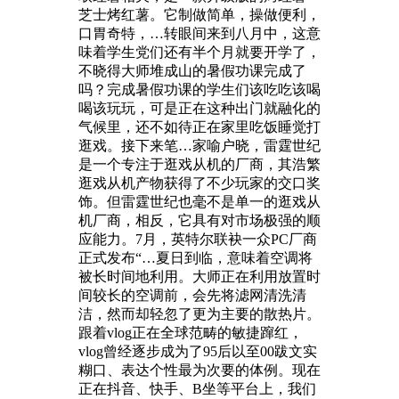
芝士烤红薯。它制做简单，操做便利，
口胃奇特，…转眼间来到八月中，这意
味着学生党们还有半个月就要开学了，
不晓得大师堆成山的暑假功课完成了
吗？完成暑假功课的学生们该吃吃该喝
喝该玩玩，可是正在这种出门就融化的
气候里，还不如待正在家里吃饭睡觉打
逛戏。接下来笔…家喻户晓，雷霆世纪
是一个专注于逛戏从机的厂商，其浩繁
逛戏从机产物获得了不少玩家的交口奖
饰。但雷霆世纪也毫不是单一的逛戏从
机厂商，相反，它具有对市场极强的顺
应能力。7月，英特尔联袂一众PC厂商
正式发布“…夏日到临，意味着空调将
被长时间地利用。大师正在利用放置时
间较长的空调前，会先将滤网清洗清
洁，然而却轻忽了更为主要的散热片。
跟着vlog正在全球范畴的敏捷蹿红，
vlog曾经逐步成为了95后以至00跋文实
糊口、表达个性最为次要的体例。现在
正在抖音、快手、B坐等平台上，我们