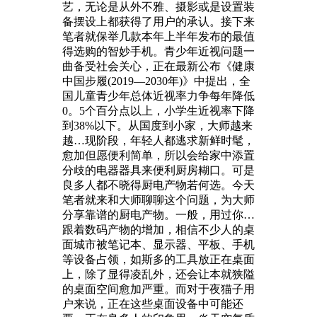
艺，无论是从外不雅、摄影或是设置装
备摆设上都获得了用户的承认。接下来
笔者就保举几款本年上半年发布的最值
得选购的智妙手机。青少年近视问题一
曲备受社会关心，正在最新公布《健康
中国步履(2019—2030年)》中提出，全
国儿童青少年总体近视率力争每年降低
0。5个百分点以上，小学生近视率下降
到38%以下。从国度到小家，大师越来
越…现阶段，年轻人都逃求新鲜时髦，
愈加但愿便利简单，所以会给家中添置
分歧的电器器具来便利厨房糊口。可是
良多人都不晓得厨电产物若何选。今天
笔者就来和大师聊聊这个问题，为大师
分享靠谱的厨电产物。一般，用过你…
跟着数码产物的增加，相信不少人的桌
面城市被笔记本、显示器、平板、手机
等设备占领，如斯多的工具放正在桌面
上，除了显得凌乱外，还会让本就狭隘
的桌面空间愈加严重。而对于夜猫子用
户来说，正在这些桌面设备中可能还