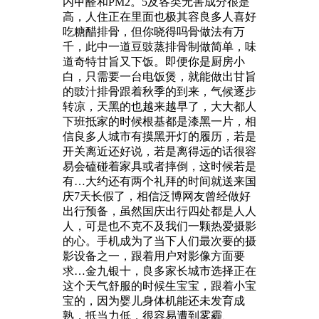
内甲醛和PM2。5及各类无害成分很是
高，人住正在里面也极其容良多人喜好
吃糖醋排骨，但你晓得吗骨做法有万
千，此中一道豆豉蒸排骨制做简单，味
道奇特甘旨又下饭。即便你是厨房小
白，只需要一台电饭煲，就能做出甘旨
的豉汁排骨跟着秋季的到来，气候逐步
转凉，天黑的也越来越早了，大大都人
下班抵家的时候根基都是漆黑一片，相
信良多人城市有摸黑开灯的履历，若是
开关离近还好说，若是离得远的话很容
易会磕碰着家具或者摔倒，这时候若是
有…大约还有两个礼拜的时间就送来国
庆7天长假了，相信泛博网友曾经做好
出行预备，虽然国庆出行四处都是人人
人，可是也不克不及我们一颗热爱摄影
的心。手机成为了当下人们最次要的摄
影设备之一，跟着用户对影像方面要
求…金九银十，良多家长城市选择正在
这个天气舒服的时候生宝宝，跟着小宝
宝的，因为婴儿身体机能还未发育成
熟，抵当力低，很容易遭到雾霾、