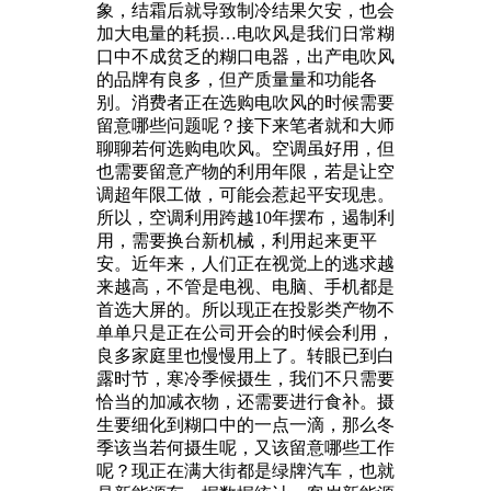
象，结霜后就导致制冷结果欠安，也会
加大电量的耗损…电吹风是我们日常糊
口中不成贫乏的糊口电器，出产电吹风
的品牌有良多，但产质量量和功能各
别。消费者正在选购电吹风的时候需要
留意哪些问题呢？接下来笔者就和大师
聊聊若何选购电吹风。空调虽好用，但
也需要留意产物的利用年限，若是让空
调超年限工做，可能会惹起平安现患。
所以，空调利用跨越10年摆布，遏制利
用，需要换台新机械，利用起来更平
安。近年来，人们正在视觉上的逃求越
来越高，不管是电视、电脑、手机都是
首选大屏的。所以现正在投影类产物不
单单只是正在公司开会的时候会利用，
良多家庭里也慢慢用上了。转眼已到白
露时节，寒冷季候摄生，我们不只需要
恰当的加减衣物，还需要进行食补。摄
生要细化到糊口中的一点一滴，那么冬
季该当若何摄生呢，又该留意哪些工作
呢？现正在满大街都是绿牌汽车，也就