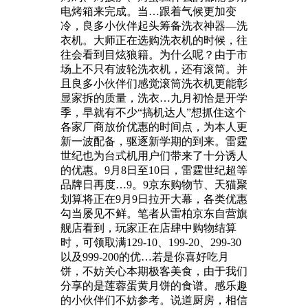
电烤箱来完成。当…跟着气候更加变
冷，良多小伙伴起头筹备洗衣神器—洗
衣机。大师正在选购洗衣机的时候，往
往会看到目炫狼籍。为什么呢？由于市
场上不只有波轮洗衣机，还有滚筒。并
且良多小伙伴们感觉滚筒洗衣机更能彰
显家拆的质量，洗衣…九月初恰是开学
季，早就有不少“搞机达人”想抓住这个
各家厂商放价优惠的时间点，为本人更
新一波配备，驱逐新学期的到来。雷霆
世纪也为台式机用户们带来了十分诱人
的优惠。9月8日至10日，雷霆世纪超等
品牌日再度…9。9京东购物节、天猫聚
划算将正在9月9日拉开大幕，各类优惠
勾当屡见不鲜。笔者从雷柏京东自营旗
舰店看到，玩家正在店肆中购物结算
时，可领取满129-10、199-20、299-30
以及999-200的优…若是你喜好吃月
饼，不妨关心本期极客美食，由于我们
分享的是莲蓉蛋黄月饼的食谱。感乐趣
的小伙伴们不妨参考。说道厨房，相信