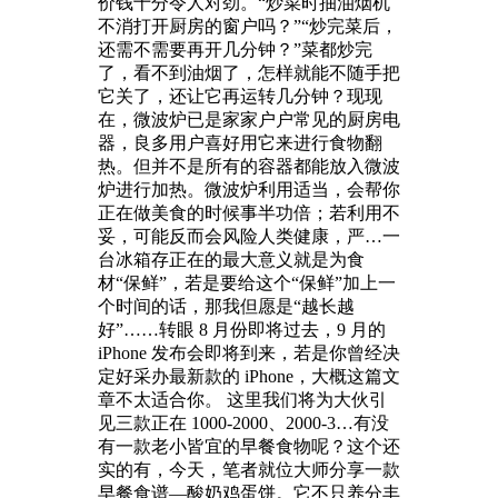
价钱十分令人对劲。“炒菜时抽油烟机
不消打开厨房的窗户吗？”“炒完菜后，
还需不需要再开几分钟？”菜都炒完
了，看不到油烟了，怎样就能不随手把
它关了，还让它再运转几分钟？现现
在，微波炉已是家家户户常见的厨房电
器，良多用户喜好用它来进行食物翻
热。但并不是所有的容器都能放入微波
炉进行加热。微波炉利用适当，会帮你
正在做美食的时候事半功倍；若利用不
妥，可能反而会风险人类健康，严…一
台冰箱存正在的最大意义就是为食
材“保鲜”，若是要给这个“保鲜”加上一
个时间的话，那我但愿是“越长越
好”……转眼 8 月份即将过去，9 月的
iPhone 发布会即将到来，若是你曾经决
定好采办最新款的 iPhone，大概这篇文
章不太适合你。 这里我们将为大伙引
见三款正在 1000-2000、2000-3…有没
有一款老小皆宜的早餐食物呢？这个还
实的有，今天，笔者就位大师分享一款
早餐食谱—酸奶鸡蛋饼。它不只养分丰