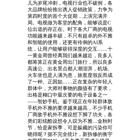
儿为岁尾冲刺，电视行业也不破例，各
大品牌纷纷推出诱人促销政策，力争为
第四时度的首个大促期，上演完满开
局。电视做为客堂的配角，能够说是C
位出道的存正在。时下各大厂商的电视
功能越来越丰硕，不只有超卓的外不雅
和智能的使用，还更有伶俐的AI系
统，让用户能够获得深度的交互……十
一黄金周曾经离我们越来越近，良多人
都筹算正在黄金周出门旅行，所以良多
高速公、出名景点都人潮澎湃，机场、
火车坐也是人满为患，旅逛度假反而成
了一种。正因如……正在复杂的年轻人
群体中，大师对事物的颜值有了要求，
出格是糊口中最次要的电子设备之一
——智妙手机。鉴于现正在年轻群体敌
手机外不雅的要求越来越高，不少手机
厂商敌手机外不雅设想下脚了功夫，各
类幻彩炫酷设想令人叹为不雅…金秋时
节，恰是家拆季，可是躲藏的污染你可
晓得呢？据不完全统计，新拆修的衡宇