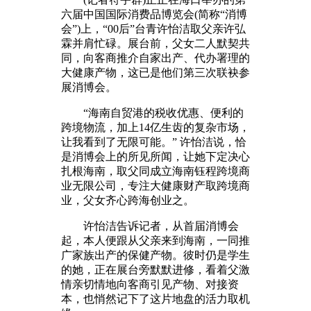
六届中国国际消费品博览会(简称“消博
会”)上，“00后”台青许怡洁取父亲许弘
霖并肩忙碌。展台前，父女二人默契共
同，向客商推介自家出产、代办署理的
大健康产物，这已是他们第三次联袂参
展消博会。
“海南自贸港的税收优惠、便利的
跨境物流，加上14亿生齿的复杂市场，
让我看到了无限可能。” 许怡洁说，恰
是消博会上的所见所闻，让她下定决心
扎根海南，取父同成立海南钰程跨境商
业无限公司，专注大健康财产取跨境商
业，父女齐心跨海创业之。
许怡洁告诉记者，从首届消博会
起，本人便跟从父亲来到海南，一同推
广家族出产的保健产物。彼时仍是学生
的她，正在展台旁默默进修，看着父激
情亲切情地向客商引见产物、对接资
本，也悄然记下了这片地盘的活力取机