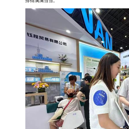
排得满满当当。