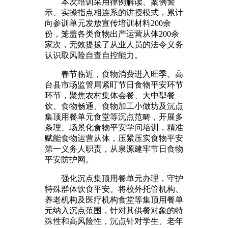
本次培训采用律例解读、案例警
示、实操指点相连系的讲授模式，累计
向参训单元发放宣传培训材料200余
份，笼盖各类食物出产运营从体200余
家次，无效提拔了从业人员的法令义务
认识取风险自查自控能力。
春节临近，食物消费进入旺季。高
台县市场监管局紧盯节日食物平安环节
环节，聚焦农村集体会餐、大中型餐
饮、食物畅通、食物加工小做坊及沉点
集顶用餐单元食堂等沉点范畴，开展多
条理、场景化食物平安学问培训，精准
赋能食物运营从体，压紧压实食物平安
第一义务人职责，从泉源建牢节日食物
平安防护网。
强化沉点集顶用餐单元办理，守护
特殊群体饮食平安。将校外托管机构、
养老机构及医疗机构食堂等集顶用餐单
元纳入沉点范围，针对其供餐对象的特
殊性和高风险性，沉点针对学生、老年