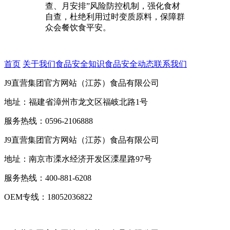
查、月安排”风险防控机制，强化食材
自查，杜绝利用过时变质原料，保障群
众会餐饮食平安。
首页
关于我们
食品安全知识
食品安全动态
联系我们
J9直营集团官方网站（江苏）食品有限公司
地址：福建省漳州市龙文区福岐北路1号
服务热线：0596-2106888
J9直营集团官方网站（江苏）食品有限公司
地址：南京市溧水经济开发区溧星路97号
服务热线：400-881-6208
OEM专线：18052036822