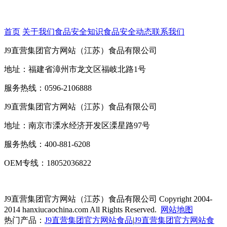
首页
关于我们
食品安全知识
食品安全动态
联系我们
J9直营集团官方网站（江苏）食品有限公司
地址：福建省漳州市龙文区福岐北路1号
服务热线：0596-2106888
J9直营集团官方网站（江苏）食品有限公司
地址：南京市溧水经济开发区溧星路97号
服务热线：400-881-6208
OEM专线：18052036822
J9直营集团官方网站（江苏）食品有限公司
Copyright 2004-
2014 hanxiucaochina.com All Rights Reserved.
网站地图
热门产品：
J9直营集团官方网站食品
|
J9直营集团官方网站食