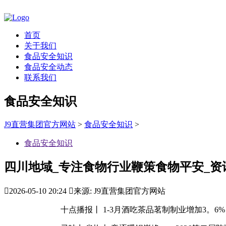
首页
关于我们
食品安全知识
食品安全动态
联系我们
食品安全知识
J9直营集团官方网站
>
食品安全知识
>
食品安全知识
四川地域_专注食物行业鞭策食物平安_资

2026-05-10 20:24

来源: J9直营集团官方网站
十点播报丨 1-3月酒吃茶品茗制制业增加3。6