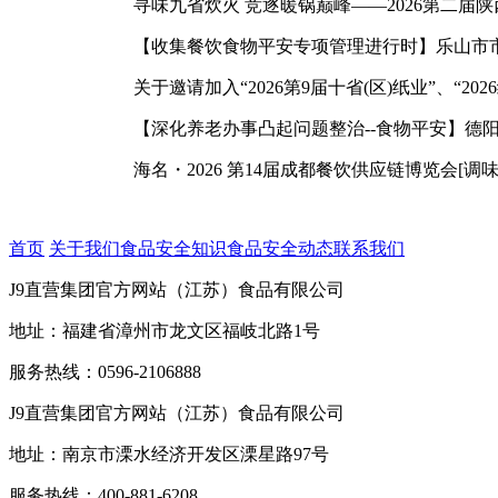
寻味九省炊火 竞逐暖锅巅峰——2026第二届
【收集餐饮食物平安专项管理进行时】乐山市市场
关于邀请加入“2026第9届十省(区)纸业”、“2
【深化养老办事凸起问题整治--食物平安】德阳强
海名・2026 第14届成都餐饮供应链博览会[
首页
关于我们
食品安全知识
食品安全动态
联系我们
J9直营集团官方网站（江苏）食品有限公司
地址：福建省漳州市龙文区福岐北路1号
服务热线：0596-2106888
J9直营集团官方网站（江苏）食品有限公司
地址：南京市溧水经济开发区溧星路97号
服务热线：400-881-6208