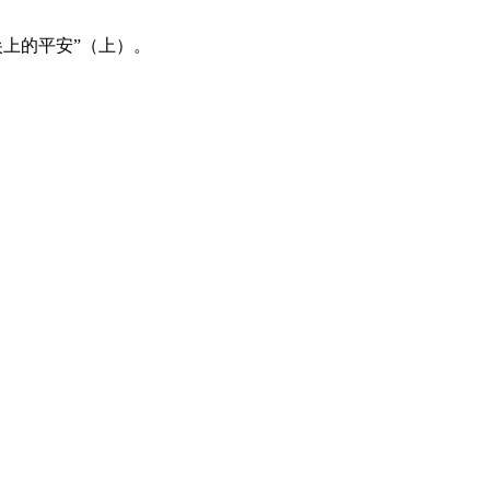
上的平安”（上）。