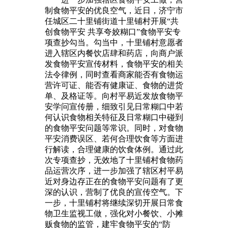
制食物平安的优良空气，近日，济宁市
任城区二十里铺街道十里铺村开展“共
创食物平安 共享夸姣糊口”食物平安专
项查抄勾当。勾当中，十里铺村意愿者
进入辖区内餐饮店肆和药店，向商户派
发食物平安宣传材料，食物平安的相关
法令律例，同时查看商家能否有食物运
营许可证、能否有健康证、食物的进货
单、及格证等。向村平易近发放食物平
安学问宣传册，细致引见日常糊口中若
何认识食物相关特征及日常糊口中碰到
的食物平安问题等常识。同时，对食物
平安消费误区、若何合理饮食等方面进
行解读，合理健康的饮食体例。通过此
次专项查抄，无效地了十里铺村食物药
品运营次序，进一步加强了辖区村平易
近对身边存正在的食物平安问题有了更
深的认识，营制了优良的宣传空气。下
一步，十里铺村将继续深切开展日常食
物卫生监视工做，强化对小餐饮、小摊
贩食物的监管，建牢食物平安的“防