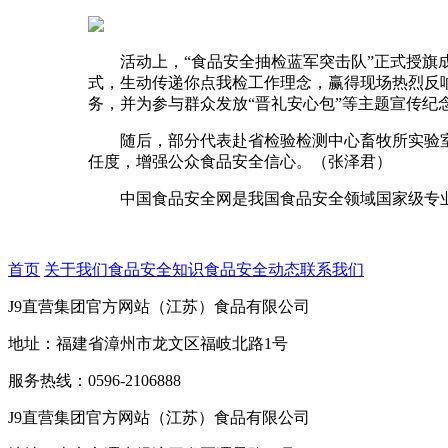
活动上，“食品安全抽检蓝军突击队”正式授旗成
式，生动传递你点我检工作理念，赢得现场热烈反响
务，并为参与群众发放“晋礼安心包”等主题宣传纪
随后，部分代表赴省检验检测中心畜牧所实验室
任度，增强公众食品安全信心。（张泽君）
中国食品安全网是我国食品安全领域国家级专业
首页
关于我们
食品安全知识
食品安全动态
联系我们
J9直营集团官方网站（江苏）食品有限公司
地址：福建省漳州市龙文区福岐北路1号
服务热线：0596-2106888
J9直营集团官方网站（江苏）食品有限公司