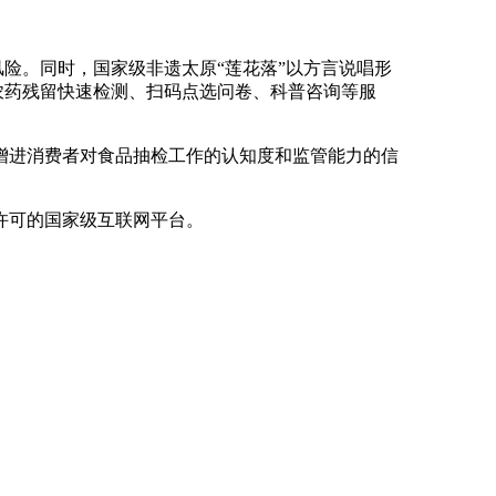
险。同时，国家级非遗太原“莲花落”以方言说唱形
农药残留快速检测、扫码点选问卷、科普咨询等服
进消费者对食品抽检工作的认知度和监管能力的信
许可的国家级互联网平台。