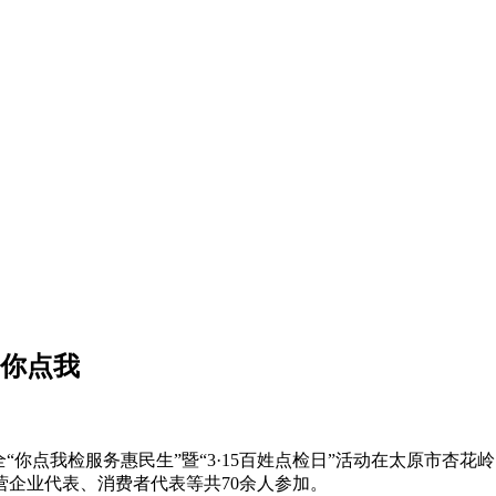
“你点我
你点我检服务惠民生”暨“3·15百姓点检日”活动在太原市杏
企业代表、消费者代表等共70余人参加。