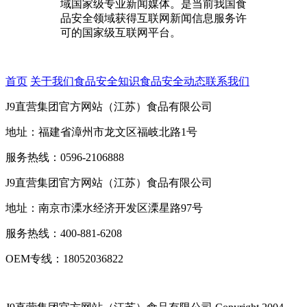
域国家级专业新闻媒体。是当前我国食
品安全领域获得互联网新闻信息服务许
可的国家级互联网平台。
首页
关于我们
食品安全知识
食品安全动态
联系我们
J9直营集团官方网站（江苏）食品有限公司
地址：福建省漳州市龙文区福岐北路1号
服务热线：0596-2106888
J9直营集团官方网站（江苏）食品有限公司
地址：南京市溧水经济开发区溧星路97号
服务热线：400-881-6208
OEM专线：18052036822