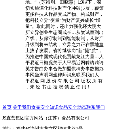
地。”（苏靖刚、田晓慧）
眼下，深
切实施深化科技财产化冲破步履，鞭策
更多科技从样品变成产物、构成财产，
把科技立异“变量”为财产复兴成长“增
量”。取此同时，还出力强化环大院大
所立异创业生态圈成长…从尝试室到出
产线，从保守制制到智能制制，从财产
升级到将来结构，立异之力正在黑地盘
上拔节发展。省将继续向“新”提“质”，
为推进中国式现代化贡献龙江力量…人
平易近日概况关于人平易近网聘请聘请
英才告白办事合做加盟供稿办事数据办
事网坐声明网坐律师消息联系我们人
平易近 网 股 份 有 限 公 司 版 权 所 有
，未 经 书 面 授 权 禁 止 使 用！
首页
关于我们
食品安全知识
食品安全动态
联系我们
J9直营集团官方网站（江苏）食品有限公司
地址：福建省漳州市龙文区福岐北路1号