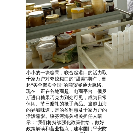
小小的一块糖果，联合起港口的活力取
千家万户对夸姣糊口的“甜美”期许，更
起“买全俄卖全国”的商贸畅通大脉络。
现在，正在各地商超、电商平台，俄罗
斯进口糖果巧克力到处可见，成为日常
休闲、节日赠礼的抢手商品。逾越山海
的异域味道，是的盈利惠及千家万户的
活泼缩影。绥芬河海关相关担任人暗
示：“我们将持续强化政策供给，做好
政策解读和营业指点，建牢国门平安防