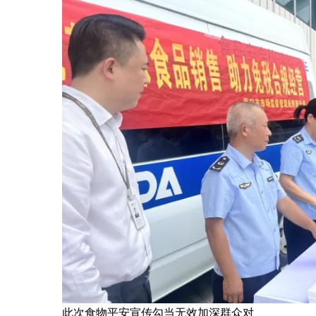
此次食物平安宣传勾当无效加深群众对