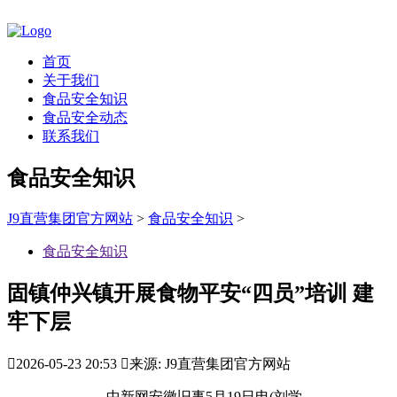
首页
关于我们
食品安全知识
食品安全动态
联系我们
食品安全知识
J9直营集团官方网站
>
食品安全知识
>
食品安全知识
固镇仲兴镇开展食物平安“四员”培训 建
牢下层

2026-05-23 20:53

来源: J9直营集团官方网站
中新网安徽旧事5月19日电(刘学