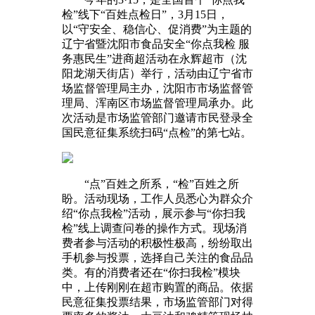
检”线下“百姓点检日”，3月15日，
以“守安全、稳信心、促消费”为主题的
辽宁省暨沈阳市食品安全“你点我检 服
务惠民生”进商超活动在永辉超市（沈
阳龙湖天街店）举行，活动由辽宁省市
场监督管理局主办，沈阳市市场监督管
理局、浑南区市场监督管理局承办。此
次活动是市场监管部门邀请市民登录全
国民意征集系统扫码“点检”的第七站。
“点”百姓之所系，“检”百姓之所
盼。活动现场，工作人员悉心为群众介
绍“你点我检”活动，展示参与“你扫我
检”线上调查问卷的操作方式。现场消
费者参与活动的积极性极高，纷纷取出
手机参与投票，选择自己关注的食品品
类。有的消费者还在“你扫我检”模块
中，上传刚刚在超市购置的商品。依据
民意征集投票结果，市场监管部门对得