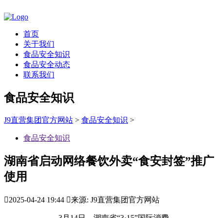
首页
关于我们
食品安全知识
食品安全动态
联系我们
食品安全知识
J9直营集团官方网站
>
食品安全知识
>
食品安全知识
湖南省启动网络餐饮外卖“食安封签”推广
使用

2025-04-24 19:44

来源: J9直营集团官方网站
3月14日，湖南省“3·15”国际消费