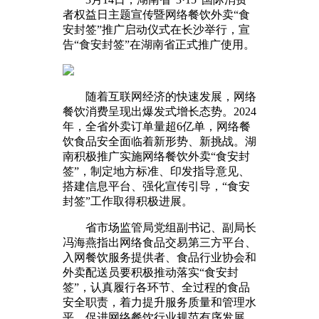
者权益日主题宣传暨网络餐饮外卖“食
安封签”推广启动仪式在长沙举行，宣
告“食安封签”在湖南省正式推广使用。
随着互联网经济的快速发展，网络
餐饮消费呈现出爆发式增长态势。2024
年，全省外卖订单量超6亿单，网络餐
饮食品安全面临着新形势、新挑战。湖
南积极推广实施网络餐饮外卖“食安封
签”，制定地方标准、印发指导意见、
搭建信息平台、强化宣传引导，“食安
封签”工作取得积极进展。
省市场监管局党组副书记、副局长
冯海燕指出网络食品交易第三方平台、
入网餐饮服务提供者、食品行业协会和
外卖配送员要积极推动落实“食安封
签”，认真履行各环节、全过程的食品
安全职责，着力提升服务质量和管理水
平，促进网络餐饮行业规范有序发展。