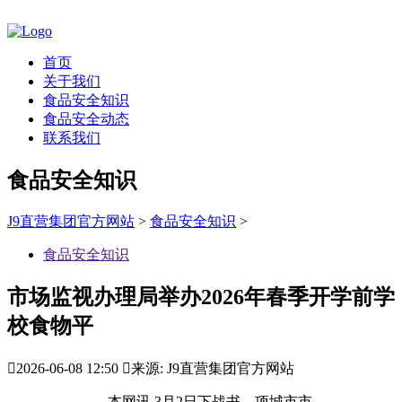
首页
关于我们
食品安全知识
食品安全动态
联系我们
食品安全知识
J9直营集团官方网站
>
食品安全知识
>
食品安全知识
市场监视办理局举办2026年春季开学前学
校食物平

2026-06-08 12:50

来源: J9直营集团官方网站
本网讯 3月2日下战书，项城市市