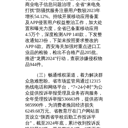
商业电子信息问题治理，全省“来电免
打扰”防骚扰服务注册用户数较2023年
增长54.12%。持续开展移动应用备案
及APP侵害用户权益整治工作，加大处
置和曝光力度，全省已备案移动应用
4.5万个，深度检测APP 140款，下发整
改通知23份，下架未按照要求整改的
APP 6款。西安海关加强对重点进口工
业品的检验，检出不合格产品205批。
推进“龙腾2024”行动，查获涉嫌侵权物
品944件。
（三）畅通维权渠道，着力解决群
众急难愁盼。省市场监管局通过12315
热线电话和网络平台，“7×24小时”为公
众提供投诉举报受理及业务咨询服务，
全年受理投诉举报536663件，提供咨询
985990件，为消费者挽回经济损失
6249.68万元。省教育厅在门户网站首
页设立“陕西省学校后勤工作投诉平
台”，截至2024年底，累计收到投诉反