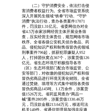
（二）守护消费安全，依法打击侵
害消费者权益行为。全省市场监管系统
深入开展民生领域“铁拳”行动、“守护
消费”执法行动，查办各类案件17071
件，罚没款1.31亿元。省委网信办对全
省4.5万余家涉网经营主体开展业务筛
查，压实经营主体责任，规范网络市场
秩序。全省各级公安机关侦办食品、药
品、侵犯知识产权和制售假冒伪劣领域
刑事案件796起，抓获犯罪嫌疑人952
人，打掉团伙窝点367个，涉案货值126
亿元。省生态环境厅积极指导各市
（区）生态环境部门配合市场监管、公
安等部门，对收缴的侵犯知识产权和假
冒伪劣商品进行环境无害化销毁。全省
通过焚烧、填埋等方式集中销毁各类假
冒伪劣商品145吨、1.1万余件，涉案货
值1526万元。省药监局查办“两品一
械”案件2805件，涉案货值1330.46万
元，罚没款金额213.64万元，移送司法
机关149件。省通信管理局加强非应邀