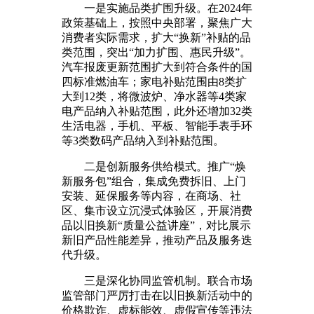
一是实施品类扩围升级。在2024年
政策基础上，按照中央部署，聚焦广大
消费者实际需求，扩大“换新”补贴的品
类范围，突出“加力扩围、惠民升级”。
汽车报废更新范围扩大到符合条件的国
四标准燃油车；家电补贴范围由8类扩
大到12类，将微波炉、净水器等4类家
电产品纳入补贴范围，此外还增加32类
生活电器，手机、平板、智能手表手环
等3类数码产品纳入到补贴范围。
二是创新服务供给模式。推广“焕
新服务包”组合，集成免费拆旧、上门
安装、延保服务等内容，在商场、社
区、集市设立沉浸式体验区，开展消费
品以旧换新“质量公益讲座”，对比展示
新旧产品性能差异，推动产品及服务迭
代升级。
三是深化协同监管机制。联合市场
监管部门严厉打击在以旧换新活动中的
价格欺诈、虚标能效、虚假宣传等违法