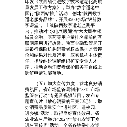
印发《陕西省促进数字技术适老化高质
量发展工作方案》，举办“数字适老中
国行”陕西站推广活动，创建“陕西数字
适老服务品牌”，开展4500余场“银龄数
字课堂”。上线陕西数字适老监测平
台，推动对“水电气暖通油”六大民生领
域及金融、医药等用户量排名靠前的互
联网应用进行改造。陕西金融监管局开
展银行保险机构消费者权益保护监管评
价和结果对比及运用，压实机构主体责
任。指导纠纷调解组织扩充专业人才
库，推动金融消费者保护服务平台线上
调解申请功能落地。
（五）加大宣传力度，营建良好消
费氛围。省市场监管局制作“3·15 市场
监管在行动”专题音视频节目，发布专
题宣传片《放心消费的三秦印记》，举
办消费品质量安全“进社区、进校园、
进乡镇”活动，取得良好宣传效果。省
农业农村厅举办“2024年放心农资下乡
进村宣传周”活动，全省各地举办农资