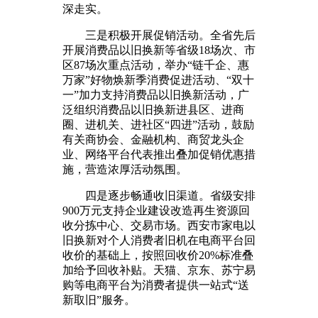
深走实。
三是积极开展促销活动。全省先后
开展消费品以旧换新等省级18场次、市
区87场次重点活动，举办“链千企、惠
万家”好物焕新季消费促进活动、“双十
一”加力支持消费品以旧换新活动，广
泛组织消费品以旧换新进县区、进商
圈、进机关、进社区“四进”活动，鼓励
有关商协会、金融机构、商贸龙头企
业、网络平台代表推出叠加促销优惠措
施，营造浓厚活动氛围。
四是逐步畅通收旧渠道。省级安排
900万元支持企业建设改造再生资源回
收分拣中心、交易市场。西安市家电以
旧换新对个人消费者旧机在电商平台回
收价的基础上，按照回收价20%标准叠
加给予回收补贴。天猫、京东、苏宁易
购等电商平台为消费者提供一站式“送
新取旧”服务。