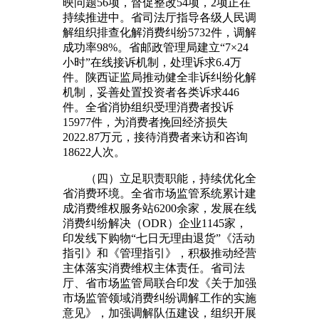
映问题56项，督促整改54项，2项正在
持续推进中。省司法厅指导各级人民调
解组织排查化解消费纠纷5732件，调解
成功率98%。省邮政管理局建立“7×24
小时”在线接诉机制，处理诉求6.4万
件。陕西证监局推动健全非诉纠纷化解
机制，妥善处置投资者各类诉求446
件。全省消协组织受理消费者投诉
15977件，为消费者挽回经济损失
2022.87万元，接待消费者来访和咨询
18622人次。
（四）立足职责职能，持续优化全
省消费环境。全省市场监管系统累计建
成消费维权服务站6200余家，发展在线
消费纠纷解决（ODR）企业1145家，
印发线下购物“七日无理由退货”《活动
指引》和《管理指引》，积极推动经营
主体落实消费维权主体责任。省司法
厅、省市场监管局联合印发《关于加强
市场监管领域消费纠纷调解工作的实施
意见》，加强调解队伍建设，组织开展