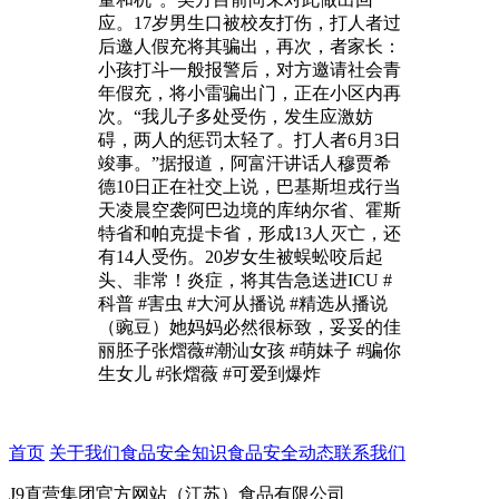
应。17岁男生口被校友打伤，打人者过
后邀人假充将其骗出，再次，者家长：
小孩打斗一般报警后，对方邀请社会青
年假充，将小雷骗出门，正在小区内再
次。“我儿子多处受伤，发生应激妨
碍，两人的惩罚太轻了。打人者6月3日
竣事。”据报道，阿富汗讲话人穆贾希
德10日正在社交上说，巴基斯坦戎行当
天凌晨空袭阿巴边境的库纳尔省、霍斯
特省和帕克提卡省，形成13人灭亡，还
有14人受伤。20岁女生被蜈蚣咬后起
头、非常！炎症，将其告急送进ICU #
科普 #害虫 #大河从播说 #精选从播说
（豌豆）她妈妈必然很标致，妥妥的佳
丽胚子张熠薇#潮汕女孩 #萌妹子 #骗你
生女儿 #张熠薇 #可爱到爆炸
首页
关于我们
食品安全知识
食品安全动态
联系我们
J9直营集团官方网站（江苏）食品有限公司