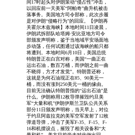
间17时起头对伊朗策动“侵占性”冲击，
以回应前一天美军“阿帕奇”曲升机被击
落事务。美国地方司令部称，此次步履
是对伊朗“侵略行为”的回应。【伊朗再
关霍尔木兹海峡】本地时间11日凌晨，
伊朗武拆部队哈塔姆·安比亚地方司令
部颁发声明称，鉴于当地域平安场面地
步动荡，任何试图通过该海峡的船只都
将遭到。本地时间6月10日，美国总统
特朗普正在白宫对称，美国“一曲正在
运出石油，数百万桶，而伊朗之前一曲
不晓得，方才才发觉”。特朗普还称，
这就是为何石油现正在85、90美元一
桶，而没有涨到250美元一桶的缘由。
目前无法确认特朗普指的“运出石油”是
什么。伊朗称用12枚导弹摧毁约旦美
军“大量和机”伊朗伊斯兰卫队公共关系
部分11日颁发声明称，当天早上，对位
于约旦阿兹拉克的美军空军发射了12枚
弹道导弹，冲击了美军F-35、F-15、F-
16和机摆设点，摧毁了相关设备和“大
量和机”。美方目前尚未对此做出回