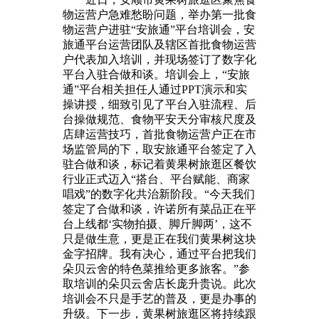
物运营户急难愁盼问题，举办第一批食
物运营户进驻“安旅通”平台培训会，安
旅通平台运营团队及辖区首批食物运营
户代表加入培训，并现场签订了数字化
平台入驻合做和谈。培训会上，“安旅
通”平台相关担任人通过PPT演示和实
操讲授，细致引见了平台入驻流程、后
台操做规范、食物平安天分审核尺度及
店肆运营技巧，首批食物运营户正在市
场监管局的下，取安旅通平台签定了入
驻合做和谈，标记着黄果树旅逛区餐饮
行业正式迈入“搭台、平台赋能、商家
唱戏”的数字化共治新阶段。“今天我们
签定了合做和谈，许诺所有菜品正在平
台上线都‘实物拍摄、脚斤脚两’，这不
只是做生意，更是正在我们黄果树这块
金字招牌。我有决心，通过平台把我们
朵贝云舍的特色菜推给更多旅客。”参
取培训的朵贝云舍店长庞升贵说。此次
培训会不只是手艺的普及，更是办事的
升级。下一步，黄果树旅逛区将持续跟