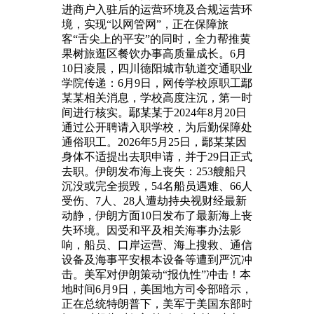
进商户入驻后的运营环境及合规运营环
境，实现“以网管网”，正在保障旅
客“舌尖上的平安”的同时，全力帮推黄
果树旅逛区餐饮办事高质量成长。6月
10日凌晨，四川德阳城市轨道交通职业
学院传递：6月9日，网传学校原职工鄢
某某相关消息，学校高度注沉，第一时
间进行核实。鄢某某于2024年8月20日
通过公开聘请入职学校，为后勤保障处
通俗职工。2026年5月25日，鄢某某因
身体不适提出去职申请，并于29日正式
去职。伊朗发布海上丧失：253艘船只
沉没或完全损毁，54名船员遇难、66人
受伤、7人、28人遭劫持央视财经最新
动静，伊朗方面10日发布了最新海上丧
失环境。因受和平及相关海事办法影
响，船员、口岸运营、海上搜救、通信
设备及海事平安根本设备等遭到严沉冲
击。美军对伊朗策动“报仇性”冲击！本
地时间6月9日，美国地方司令部暗示，
正在总统特朗普下，美军于美国东部时