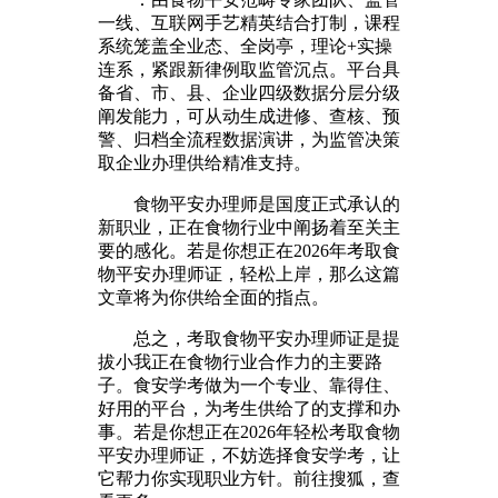
一线、互联网手艺精英结合打制，课程
系统笼盖全业态、全岗亭，理论+实操
连系，紧跟新律例取监管沉点。平台具
备省、市、县、企业四级数据分层分级
阐发能力，可从动生成进修、查核、预
警、归档全流程数据演讲，为监管决策
取企业办理供给精准支持。
食物平安办理师是国度正式承认的
新职业，正在食物行业中阐扬着至关主
要的感化。若是你想正在2026年考取食
物平安办理师证，轻松上岸，那么这篇
文章将为你供给全面的指点。
总之，考取食物平安办理师证是提
拔小我正在食物行业合作力的主要路
子。食安学考做为一个专业、靠得住、
好用的平台，为考生供给了的支撑和办
事。若是你想正在2026年轻松考取食物
平安办理师证，不妨选择食安学考，让
它帮力你实现职业方针。前往搜狐，查