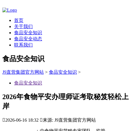
首页
关于我们
食品安全知识
食品安全动态
联系我们
食品安全知识
J9直营集团官方网站
>
食品安全知识
>
食品安全知识
2026年食物平安办理师证考取秘笈轻松上
岸

2026-06-16 18:32

来源: J9直营集团官方网站
：由食物平安范畴专家团队、监管