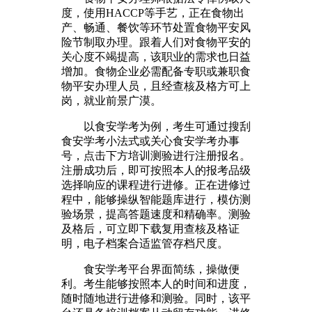
度，使用HACCP等手艺，正在食物出
产、畅通、餐饮等环节处置食物平安风
险节制取办理。跟着人们对食物平安的
关心度不竭提高，该职业的需求也日益
增加。食物企业必需配备专职或兼职食
物平安办理人员，且经查核及格方可上
岗，就业前景广漠。
以食安学考为例，考生可通过搜刮
食安学考小法式或关心食安学考办事
号，点击下方培训测验进行注册报名。
注册成功后，即可按照本人的报考品级
选择响应的课程进行进修。正在进修过
程中，能够操纵智能题库进行，模仿测
验场景，提高答题速度和精确率。测验
及格后，可立即下载复用查核及格证
明，电子档案合适监管存档尺度。
食安学考平台界面简练，操做便
利。考生能够按照本人的时间和进度，
随时随地进行进修和测验。同时，该平