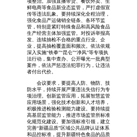
项整治。加强直播带货、餐饮外卖、生
鲜电商等食品新业态监管，严打虚假宣
传等违法乱象。要持续深化全程治理，
强化食品产运储销全链条、各环节监
管，特别是紧盯特殊食品和高风险食品
生产经营主体加强监管。对投诉举报高
发、连续抽检不合格的重点行业、企
业，提高抽检覆盖面和频次。依法依规
深入实施“铁拳”“昆仑”“净风”等专项执
法行动，集中查办、公开曝光一批典型
案件，依法严惩违法犯罪行为，让违法
者付出代价。
会议要求，要提高人防、物防、技
防水平，持续开展严重违法失信行为专
项治理。创新监管应用，拓展智慧监管
应用场景，强化技术创新和人才培养，
积极推进检验检测能力建设。要持续提
高基层监管能力，推进市场监管所标准
化规范化建设。要加强标准引领，建立
完善“新疆品质”区域公共品牌认证体系
和品控标准，提升新疆特色食品的品质