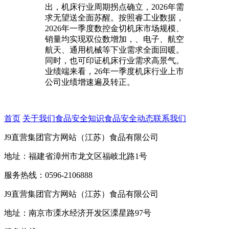
出，机床行业周期拐点确立，2026年需
求无望送全面苏醒。按照睿工业数据，
2026年一季度数控金切机床市场规模、
销量均实现双位数增加，、电子、航空
航天、通用机械等下业需求全面回暖。
同时，也可印证机床行业需求高景气。
业绩端来看，26年一季度机床行业上市
公司业绩增速遍及转正。
首页
关于我们
食品安全知识
食品安全动态
联系我们
J9直营集团官方网站（江苏）食品有限公司
地址：福建省漳州市龙文区福岐北路1号
服务热线：0596-2106888
J9直营集团官方网站（江苏）食品有限公司
地址：南京市溧水经济开发区溧星路97号