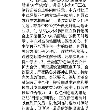
所谓“对华依赖”，讲话人林剑8日正在
例行记者会上答问时暗示，中方对处理
中欧经贸不合的立场是积极的，但愿欧
方取中方相向而行，通过对话协商处理
问题，鞭策中欧经贸合做更好地两边企
业取。2、讲话人林剑8日正在例行记者
会上回覆相关中东场面地步的提问时暗
示，中方对当前场面地步深表关心。和
事复兴不合适任何一方的好处。但愿相
关各方履行停火许诺，连结构和势头，
通过交际路子化解争端，尽早实现全面
持久停火，3、金融监管总局党委召开
扩大会议，研究摆设近期沉点工做。会
议强调，严密防备外部冲击风险，持续
完美应急预案。会议要求，深切整治金
融范畴无序合作，鞭策由逃求速度和规
模向以质量和效益为核心改变，持续提
拔焦点合作力。4、以色列总理内塔尼
亚胡8日颁发声明说，正在伊朗遏制对
以色列开仗后，以色列临时遏制对伊朗
的袭击，但他说，若是伊朗恢复袭击以