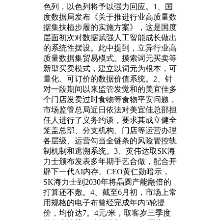
色列，以色列将予以强力回应。1、国
度数据局发布《关于推进行业高质量数
据集扶植步履的实施方案》，这是国度
层面初次对数据赋强人工智能成长做出
的系统性摆设。此中提到，立异行业高
质量数据集贸易模式。摸索词元买卖等
新型买卖模式，建立以词元为根本，可
量化、可订价的数据价值系统。2、针
对一段期间以来监管发觉和的美宜佳多
个门店发卖过时食物等食物平安问题，
市场监管总局近日依法对美宜佳总部担
任人进行了义务约谈，要求其成立健全
笼盖总部、分支机构、门店等运营办理
各层级、运营勾当全链条的风险管控轨
制机制和逃溯系统。3、英伟达取SK海
力士颁布发表多年期手艺合做，配合开
辟下一代AI内存。CEO黄仁勋暗示，
SK海力士到2030年将晶圆产能翻倍的
打算还不敷。4、截至6月初，市场上常
用规格的电子布曾经完成年内5轮提
价，均价达7。4元/米，取客岁三季度