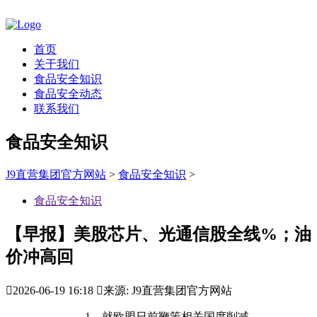
首页
关于我们
食品安全知识
食品安全动态
联系我们
食品安全知识
J9直营集团官方网站
>
食品安全知识
>
食品安全知识
【早报】美股芯片、光通信股全线%；油
价冲高回

2026-06-19 16:18

来源: J9直营集团官方网站
1、就欧盟日前鞭策相关国度削减