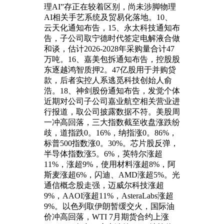
理AI”存正在较着区别，尚未涉脚物理
AI相关手艺系统及贸易化落地。10、
云天化通知布告，15、永太科技通知布
告，子公司取宁德时代签定电解液合做
和谈，估计2026-2028年采购量合计47
万吨。16、嘉美包拆通知布告，控股股
东逐越鸿智质押2。47亿股用于并购贷
款，后者实控人系逃觅科技创始人俞
浩。18、神剑股份通知布告，发觉个体
近期对公司子公司嘉业航空相关营业进
行报道，取公司披露数据不符。美股周
一冲高回落，三大指数截至收盘涨跌纷
歧，道指跌0。16%，纳指涨0。86%，
标普500指数涨0。30%。芯片股反弹，
半导体指数涨5。6%，英特尔涨超
11%，涨超9%，使用材料涨超8%，阿
斯麦涨超6%，闪迪、AMD涨超5%。光
通信概念股走强，迈威尔科技涨超
9%，AAOI涨超11%，AsteraLabs涨超
9%。以色列取伊朗暂缓交火，国际油
价冲高回落，WTI 7月期货合约上涨