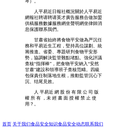
琴）。
人平易近日報社概況關於人平易近
網報社聘请聘请英才廣告服務合做加盟
供稿服務數據服務網坐聲明網坐律師消
息保護聯系我們。
甘肅省始終將食物平安做為严沉任
務和平易近生工程，堅持高位謀劃、統
籌推進。省委、專題研判食物平安形
勢，協調解決監管難點堵點。強化評議
查核“指揮棒”，把食物平安納入“安然
甘肅”建設和領導班子查核范疇。四級
包保責任制落地生根，推動監管沉心下
沉、结尾見效。
人 平易近 網 股 份 有 限 公 司 版
權 所 有 ，未 經 書 面 授 權 禁 止 使
用？。
首页
关于我们
食品安全知识
食品安全动态
联系我们