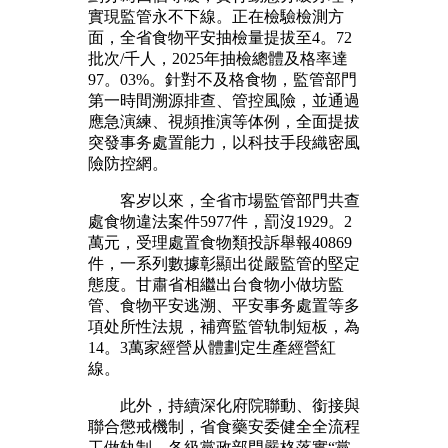
實現監管永不下線。正在檢驗檢測方
面，全省食物平安抽檢量提拔至4。72
批次/千人，2025年抽檢總體及格率達
97。03%。針對不及格食物，監管部門
第一時間溯源排查、管控風險，並通過
應急演練、視頻推演等体例，全面提拔
突發事务處置能力，以科技手段織密風
險防控網。
客岁以來，全省市場監管部門共查
處食物違法案件5977件，罰沒1929。2
萬元，受理處置食物類投訴舉報40869
件，一系列數據彰顯出從嚴監管的堅定
態度。甘肅省相繼出台食物小做坊監
管、食物平安逃溯、平安事务處置等多
項处所性法規，補齊監管轨制短板，為
14。3萬家經營从體劃定生產經營紅
線。
此外，持續深化府院聯動、銜接與
聯合懲戒機制，省食藥安委健全全流程
工做轨制，各級黨政部門嚴格落實“黨