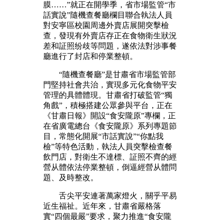
膜……”就正在開學季，省市場監管“市
話實說”隨機查餐廳欄目聯合執法人員
對安寧區校園周邊外賣店展開突擊檢
查，發現有外賣店存正在食物衛生狀況
差和証照纷歧等問題，遂依法對涉事餐
廳進行了封店和停業整頓。
“隨機查餐廳”是甘肅省市場監管部
門堅持社會共治，實現多元化食物平安
管理的具體體現。甘肅省打破監管“獨
角戲”，積極搭建公眾參與平台，正在
《甘肅日報》開設“食安隴原”專欄，正
在省廣電總台《食安隴原》系列專題節
目，常態化開展“市話實說”“你點我
檢”等特色活動，執法人員突擊檢查餐
飲門店，對衛生不達標、証照不齊的經
營从體依法停業整頓，倒逼經營从體問
題、及時整改。
舌尖平安連著萬家燈火，關乎平易
近生福祉。近年來，甘肅省嚴格落
實“四個最嚴”要求，聚力推進“食安隴