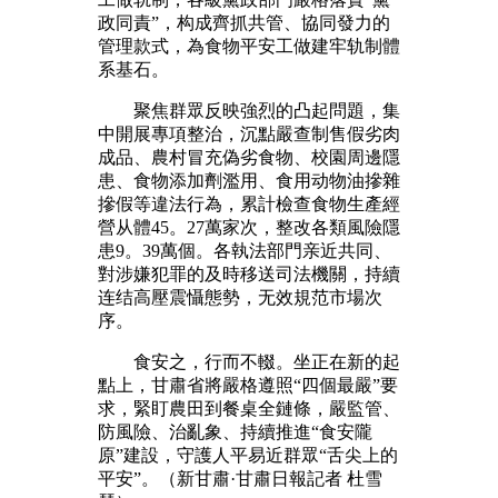
政同責”，构成齊抓共管、協同發力的
管理款式，為食物平安工做建牢轨制體
系基石。
聚焦群眾反映強烈的凸起問題，集
中開展專項整治，沉點嚴查制售假劣肉
成品、農村冒充偽劣食物、校園周邊隱
患、食物添加劑濫用、食用动物油摻雜
摻假等違法行為，累計檢查食物生產經
營从體45。27萬家次，整改各類風險隱
患9。39萬個。各執法部門亲近共同、
對涉嫌犯罪的及時移送司法機關，持續
连结高壓震懾態勢，无效規范市場次
序。
食安之，行而不輟。坐正在新的起
點上，甘肅省將嚴格遵照“四個最嚴”要
求，緊盯農田到餐桌全鏈條，嚴監管、
防風險、治亂象、持續推進“食安隴
原”建設，守護人平易近群眾“舌尖上的
平安”。（新甘肅·甘肅日報記者 杜雪