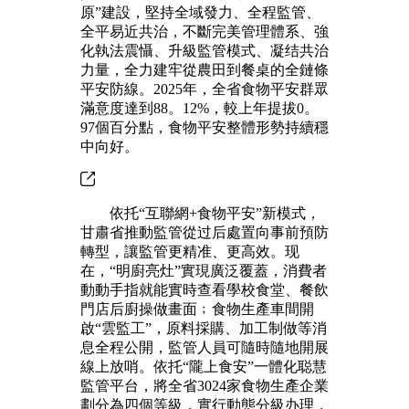
原”建設，堅持全域發力、全程監管、
全平易近共治，不斷完美管理體系、強
化執法震懾、升級監管模式、凝结共治
力量，全力建牢從農田到餐桌的全鏈條
平安防線。2025年，全省食物平安群眾
滿意度達到88。12%，較上年提拔0。
97個百分點，食物平安整體形勢持續穩
中向好。
依托“互聯網+食物平安”新模式，
甘肅省推動監管從过后處置向事前預防
轉型，讓監管更精准、更高效。现
在，“明廚亮灶”實現廣泛覆蓋，消費者
動動手指就能實時查看學校食堂、餐飲
門店后廚操做畫面﹔食物生產車間開
啟“雲監工”，原料採購、加工制做等消
息全程公開，監管人員可隨時隨地開展
線上放哨。依托“隴上食安”一體化聪慧
監管平台，將全省3024家食物生產企業
劃分為四個等級，實行動態分級办理，