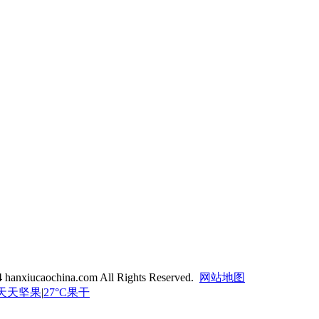
 hanxiucaochina.com All Rights Reserved.
网站地图
天天坚果
|
27°C果干