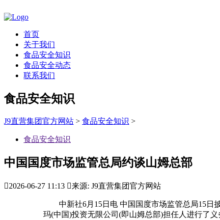
首页
关于我们
食品安全知识
食品安全动态
联系我们
食品安全知识
J9直营集团官方网站
>
食品安全知识
>
食品安全知识
中国国度市场监管总局约谈山姆总部

2026-06-27 11:13

来源: J9直营集团官方网站
中新社6月15日电 中国国度市场监管总局15
玛(中国)投资无限公司(即山姆总部)担任人进行了