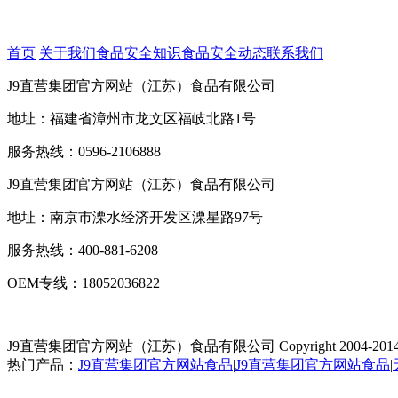
首页
关于我们
食品安全知识
食品安全动态
联系我们
J9直营集团官方网站（江苏）食品有限公司
地址：福建省漳州市龙文区福岐北路1号
服务热线：0596-2106888
J9直营集团官方网站（江苏）食品有限公司
地址：南京市溧水经济开发区溧星路97号
服务热线：400-881-6208
OEM专线：18052036822
J9直营集团官方网站（江苏）食品有限公司
Copyright 2004-2014
热门产品：
J9直营集团官方网站食品
|
J9直营集团官方网站食品
|