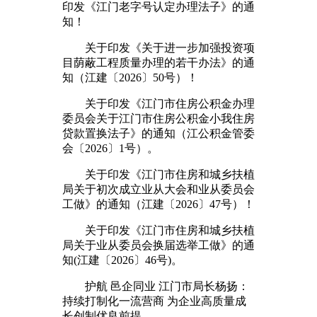
印发《江门老字号认定办理法子》的通
知！
关于印发《关于进一步加强投资项
目荫蔽工程质量办理的若干办法》的通
知（江建〔2026〕50号）！
关于印发《江门市住房公积金办理
委员会关于江门市住房公积金小我住房
贷款置换法子》的通知（江公积金管委
会〔2026〕1号）。
关于印发《江门市住房和城乡扶植
局关于初次成立业从大会和业从委员会
工做》的通知（江建〔2026〕47号）！
关于印发《江门市住房和城乡扶植
局关于业从委员会换届选举工做》的通
知(江建〔2026〕46号)。
护航 邑企同业 江门市局长杨扬：
持续打制化一流营商 为企业高质量成
长创制优良前提。