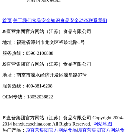
首页
关于我们
食品安全知识
食品安全动态
联系我们
J9直营集团官方网站（江苏）食品有限公司
地址：福建省漳州市龙文区福岐北路1号
服务热线：0596-2106888
J9直营集团官方网站（江苏）食品有限公司
地址：南京市溧水经济开发区溧星路97号
服务热线：400-881-6208
OEM专线：18052036822
J9直营集团官方网站（江苏）食品有限公司
Copyright 2004-
2014 hanxiucaochina.com All Rights Reserved.
网站地图
热门产品：
J9直营集团官方网站食品
|
J9直营集团官方网站食