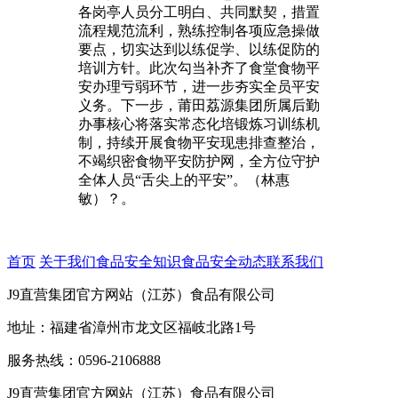
各岗亭人员分工明白、共同默契，措置
流程规范流利，熟练控制各项应急操做
要点，切实达到以练促学、以练促防的
培训方针。此次勾当补齐了食堂食物平
安办理亏弱环节，进一步夯实全员平安
义务。下一步，莆田荔源集团所属后勤
办事核心将落实常态化培锻炼习训练机
制，持续开展食物平安现患排查整治，
不竭织密食物平安防护网，全方位守护
全体人员“舌尖上的平安”。（林惠
敏）？。
首页
关于我们
食品安全知识
食品安全动态
联系我们
J9直营集团官方网站（江苏）食品有限公司
地址：福建省漳州市龙文区福岐北路1号
服务热线：0596-2106888
J9直营集团官方网站（江苏）食品有限公司