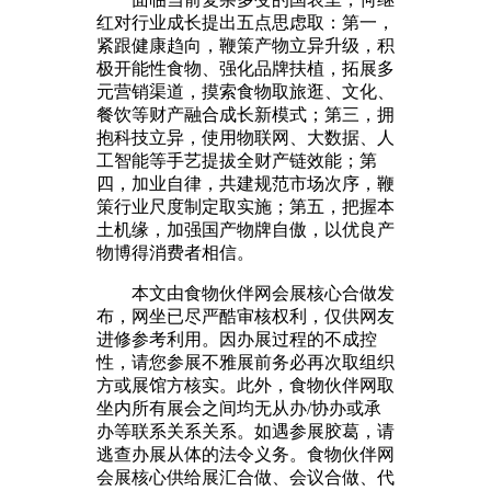
红对行业成长提出五点思虑取：第一，
紧跟健康趋向，鞭策产物立异升级，积
极开能性食物、强化品牌扶植，拓展多
元营销渠道，摸索食物取旅逛、文化、
餐饮等财产融合成长新模式；第三，拥
抱科技立异，使用物联网、大数据、人
工智能等手艺提拔全财产链效能；第
四，加业自律，共建规范市场次序，鞭
策行业尺度制定取实施；第五，把握本
土机缘，加强国产物牌自傲，以优良产
物博得消费者相信。
本文由食物伙伴网会展核心合做发
布，网坐已尽严酷审核权利，仅供网友
进修参考利用。因办展过程的不成控
性，请您参展不雅展前务必再次取组织
方或展馆方核实。此外，食物伙伴网取
坐内所有展会之间均无从办/协办或承
办等联系关系关系。如遇参展胶葛，请
逃查办展从体的法令义务。食物伙伴网
会展核心供给展汇合做、会议合做、代