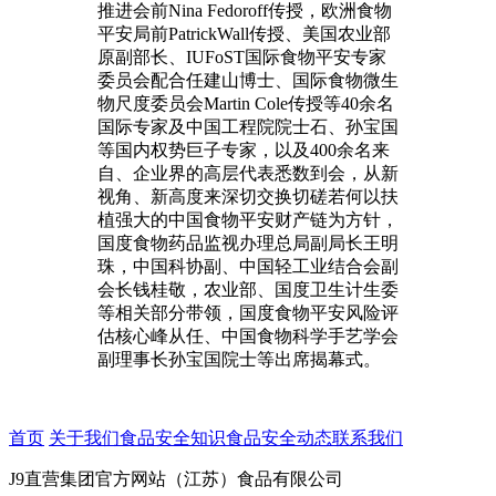
推进会前Nina Fedoroff传授，欧洲食物
平安局前PatrickWall传授、美国农业部
原副部长、IUFoST国际食物平安专家
委员会配合任建山博士、国际食物微生
物尺度委员会Martin Cole传授等40余名
国际专家及中国工程院院士石、孙宝国
等国内权势巨子专家，以及400余名来
自、企业界的高层代表悉数到会，从新
视角、新高度来深切交换切磋若何以扶
植强大的中国食物平安财产链为方针，
国度食物药品监视办理总局副局长王明
珠，中国科协副、中国轻工业结合会副
会长钱桂敬，农业部、国度卫生计生委
等相关部分带领，国度食物平安风险评
估核心峰从任、中国食物科学手艺学会
副理事长孙宝国院士等出席揭幕式。
首页
关于我们
食品安全知识
食品安全动态
联系我们
J9直营集团官方网站（江苏）食品有限公司