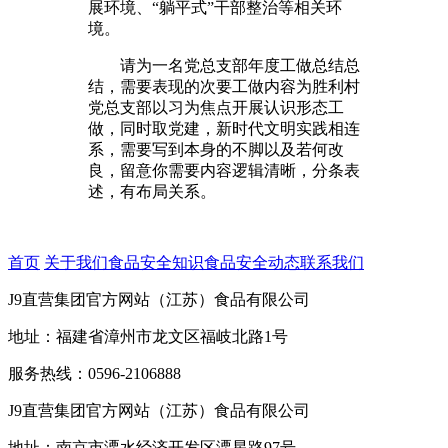
展环境、“躺平式”干部整治等相关环
境。
请为一名党总支部年度工做总结总
结，需要表现的次要工做内容为胜利村
党总支部以习为焦点开展认识形态工
做，同时取党建，新时代文明实践相连
系，需要写到本身的不脚以及若何改
良，留意你需要内容逻辑清晰，分条表
述，有布局关系。
首页
关于我们
食品安全知识
食品安全动态
联系我们
J9直营集团官方网站（江苏）食品有限公司
地址：福建省漳州市龙文区福岐北路1号
服务热线：0596-2106888
J9直营集团官方网站（江苏）食品有限公司
地址：南京市溧水经济开发区溧星路97号