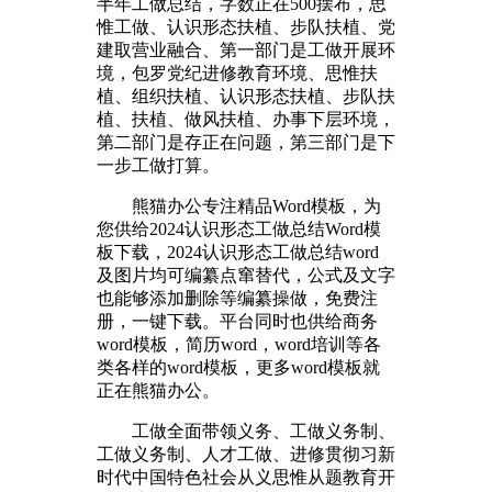
半年工做总结，字数正在500摆布，思
惟工做、认识形态扶植、步队扶植、党
建取营业融合、第一部门是工做开展环
境，包罗党纪进修教育环境、思惟扶
植、组织扶植、认识形态扶植、步队扶
植、扶植、做风扶植、办事下层环境，
第二部门是存正在问题，第三部门是下
一步工做打算。
熊猫办公专注精品Word模板，为
您供给2024认识形态工做总结Word模
板下载，2024认识形态工做总结word
及图片均可编纂点窜替代，公式及文字
也能够添加删除等编纂操做，免费注
册，一键下载。平台同时也供给商务
word模板，简历word，word培训等各
类各样的word模板，更多word模板就
正在熊猫办公。
工做全面带领义务、工做义务制、
工做义务制、人才工做、进修贯彻习新
时代中国特色社会从义思惟从题教育开